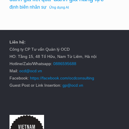
định biên nhân sự
Ứng dụng AI
Liên hệ:
Công ty CP Tư vấn Quản lý OCD
HO: Tầng 15, 48 Tố Hữu, Nam Từ Liêm, Hà nội
Hotline/Zalo/Whatsapp:
0886595688
Mail:
ocd@ocd.vn
Facebook:
https://facebook.com/ocdconsulting
Guest Post or Link Insertion:
gp@ocd.vn