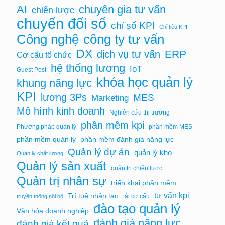
chuyên gia tư vấn
AI
chiến lược
chuyển đổi số
chỉ số KPI
Chỉ tiêu KPI
Công nghệ
công ty tư vấn
DX
ERP
dịch vụ tư vấn
Cơ cấu tổ chức
hệ thống lương
IoT
Guest Post
khóa học quản lý
khung năng lực
KPI
lương 3Ps
MES
Marketing
Mô hình kinh doanh
Nghiên cứu thị trường
phần mềm kpi
Phương pháp quản lý
phần mềm MES
phần mềm quản lý
phần mềm đánh giá năng lực
Quản lý dự án
quản lý kho
Quản lý chất lượng
Quản lý sản xuất
quản trị chiến lược
Quản trị nhân sự
triển khai phần mềm
tư vấn kpi
Trí tuệ nhân tạo
tái cơ cấu
truyền thông nội bộ
đào tạo quản lý
Văn hóa doanh nghiệp
đánh giá năng lực
đánh giá kết quả