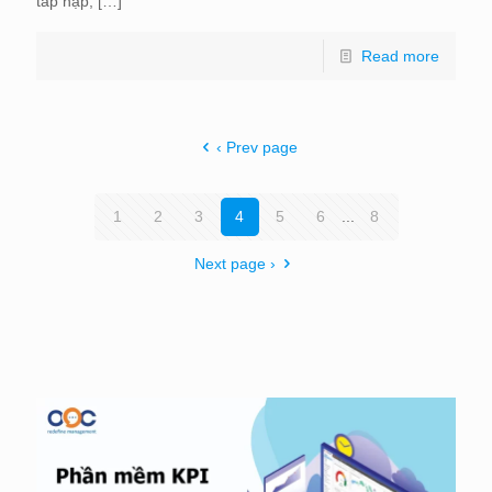
tấp nập,
[…]
Read more
‹ Prev page
1
2
3
4
5
6
...
8
Next page ›