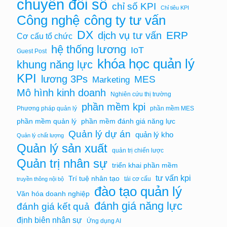
chuyển đổi số
chỉ số KPI
Chỉ tiêu KPI
Công nghệ
công ty tư vấn
DX
ERP
dịch vụ tư vấn
Cơ cấu tổ chức
hệ thống lương
IoT
Guest Post
khóa học quản lý
khung năng lực
KPI
lương 3Ps
MES
Marketing
Mô hình kinh doanh
Nghiên cứu thị trường
phần mềm kpi
Phương pháp quản lý
phần mềm MES
phần mềm quản lý
phần mềm đánh giá năng lực
Quản lý dự án
quản lý kho
Quản lý chất lượng
Quản lý sản xuất
quản trị chiến lược
Quản trị nhân sự
triển khai phần mềm
tư vấn kpi
Trí tuệ nhân tạo
tái cơ cấu
truyền thông nội bộ
đào tạo quản lý
Văn hóa doanh nghiệp
đánh giá năng lực
đánh giá kết quả
định biên nhân sự
Ứng dụng AI