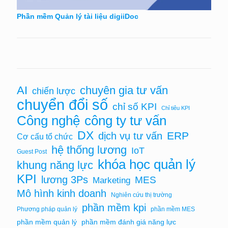
Phần mềm Quản lý tài liệu digiiDoc
AI
chuyên gia tư vấn
chiến lược
chuyển đổi số
chỉ số KPI
Chỉ tiêu KPI
Công nghệ
công ty tư vấn
DX
ERP
dịch vụ tư vấn
Cơ cấu tổ chức
hệ thống lương
IoT
Guest Post
khóa học quản lý
khung năng lực
KPI
lương 3Ps
MES
Marketing
Mô hình kinh doanh
Nghiên cứu thị trường
phần mềm kpi
Phương pháp quản lý
phần mềm MES
phần mềm quản lý
phần mềm đánh giá năng lực