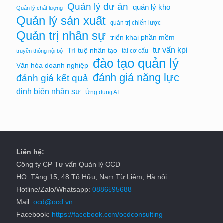
Quản lý dự án
quản lý kho
Quản lý chất lượng
Quản lý sản xuất
quản trị chiến lược
Quản trị nhân sự
triển khai phần mềm
tư vấn kpi
Trí tuệ nhân tạo
tái cơ cấu
truyền thông nội bộ
đào tạo quản lý
Văn hóa doanh nghiệp
đánh giá năng lực
đánh giá kết quả
định biên nhân sự
Ứng dụng AI
Liên hệ:
Công ty CP Tư vấn Quản lý OCD
HO: Tầng 15, 48 Tố Hữu, Nam Từ Liêm, Hà nội
Hotline/Zalo/Whatsapp:
0886595688
Mail:
ocd@ocd.vn
Facebook:
https://facebook.com/ocdconsulting