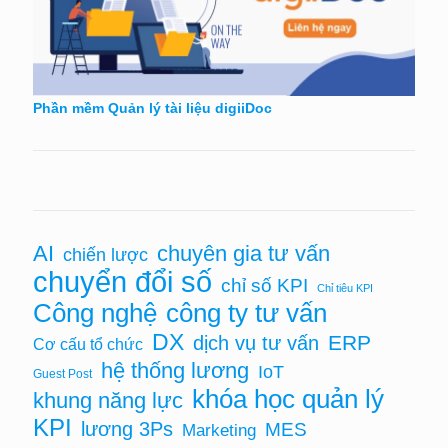
Phần mềm Quản lý tài liệu digiiDoc
chuyên gia tư vấn
AI
chiến lược
chuyển đổi số
chỉ số KPI
Chỉ tiêu KPI
Công nghệ
công ty tư vấn
DX
ERP
dịch vụ tư vấn
Cơ cấu tổ chức
hệ thống lương
IoT
Guest Post
khóa học quản lý
khung năng lực
KPI
lương 3Ps
MES
Marketing