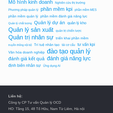
Mô hình kinh doanh
Nghiên cứu thị trường
phần mềm kpi
Phương pháp quản lý
phần mềm MES
phần mềm quản lý
phần mềm đánh giá năng lực
Quản lý dự án
quản lý kho
Quản lý chất lượng
Quản lý sản xuất
quản trị chiến lược
Quản trị nhân sự
triển khai phần mềm
tư vấn kpi
Trí tuệ nhân tạo
tái cơ cấu
truyền thông nội bộ
đào tạo quản lý
Văn hóa doanh nghiệp
đánh giá năng lực
đánh giá kết quả
định biên nhân sự
Ứng dụng AI
Liên hệ:
Công ty CP Tư vấn Quản lý OCD
HO: Tầng 15, 48 Tố Hữu, Nam Từ Liêm, Hà nội