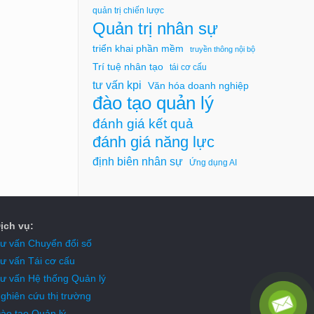
quản trị chiến lược
Quản trị nhân sự
triển khai phần mềm
truyền thông nội bộ
Trí tuệ nhân tạo
tái cơ cấu
tư vấn kpi
Văn hóa doanh nghiệp
đào tạo quản lý
đánh giá kết quả
đánh giá năng lực
định biên nhân sự
Ứng dụng AI
ịch vụ:
ư vấn Chuyển đổi số
ư vấn Tái cơ cấu
ư vấn Hệ thống Quản lý
ghiên cứu thị trường
ào tạo Quản lý