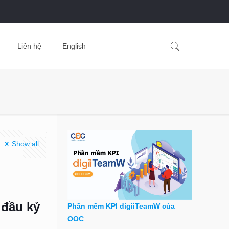
Liên hệ
English
Show all
 đầu kỷ
Phần mềm KPI digiiTeamW của
OOC