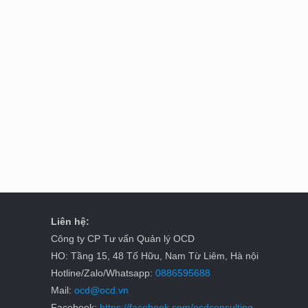
Liên hệ:
Công ty CP Tư vấn Quản lý OCD
HO: Tầng 15, 48 Tố Hữu, Nam Từ Liêm, Hà nội
Hotline/Zalo/Whatsapp:
0886595688
Mail:
ocd@ocd.vn
Facebook:
https://facebook.com/ocdconsulting