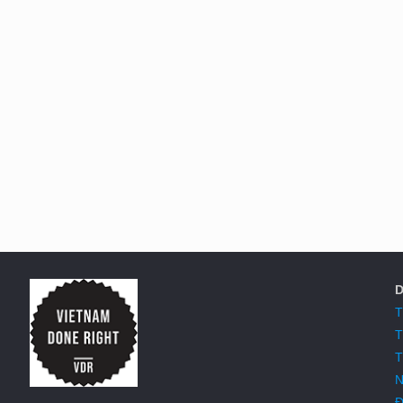
D
T
T
T
N
Đ