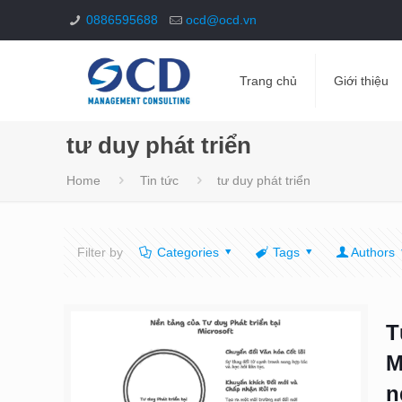
0886595688
ocd@ocd.vn
Trang chủ
Giới thiệu
tư duy phát triển
Home
Tin tức
tư duy phát triển
Filter by
Categories
Tags
Authors
T
M
n