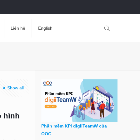
Liên hệ
English
Show all
ô hình
Phần mềm KPI digiiTeamW của
OOC