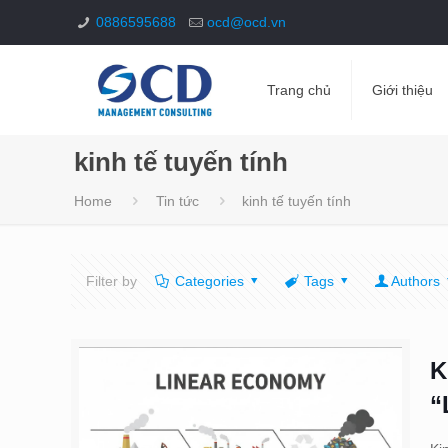
0886595688
ocd@ocd.vn
Trang chủ
Giới thiệu
kinh tế tuyến tính
Home
Tin tức
kinh tế tuyến tính
Filter by
Categories
Tags
Authors
K
“