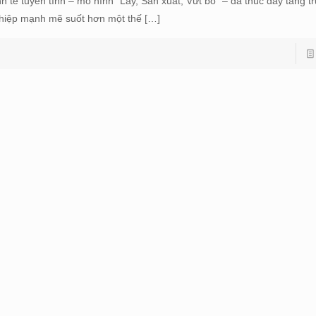
nh tế tuyến tính – mô hình “Lấy, Sản xuất, Vứt bỏ” – đã thúc đẩy tăng 
hiệp mạnh mẽ suốt hơn một thế
[…]