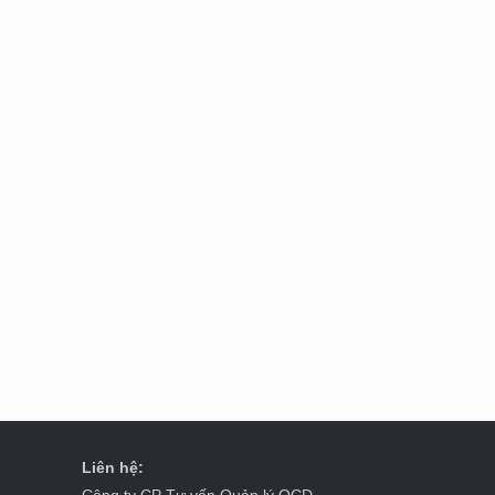
Liên hệ:
Công ty CP Tư vấn Quản lý OCD