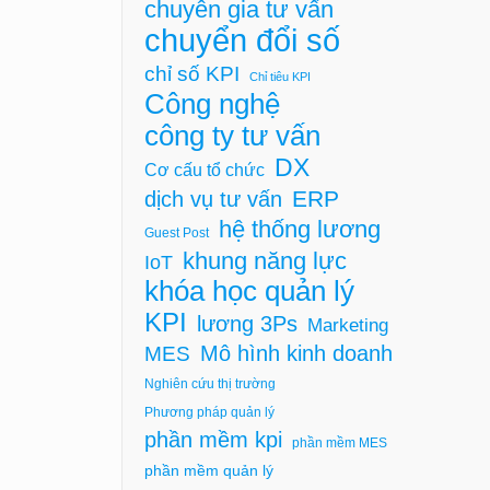
chuyên gia tư vấn
chuyển đổi số
chỉ số KPI
Chỉ tiêu KPI
Công nghệ
công ty tư vấn
DX
Cơ cấu tổ chức
ERP
dịch vụ tư vấn
hệ thống lương
Guest Post
khung năng lực
IoT
khóa học quản lý
KPI
lương 3Ps
Marketing
Mô hình kinh doanh
MES
Nghiên cứu thị trường
Phương pháp quản lý
phần mềm kpi
phần mềm MES
phần mềm quản lý