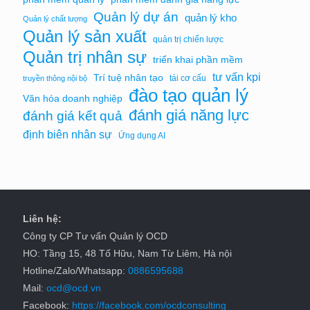
Quản lý dự án
quản lý kho
Quản lý chất lượng
Quản lý sản xuất
quản trị chiến lược
Quản trị nhân sự
triển khai phần mềm
tư vấn kpi
Trí tuệ nhân tạo
tái cơ cấu
truyền thông nội bộ
đào tạo quản lý
Văn hóa doanh nghiệp
đánh giá năng lực
đánh giá kết quả
định biên nhân sự
Ứng dụng AI
Liên hệ:
Công ty CP Tư vấn Quản lý OCD
HO: Tầng 15, 48 Tố Hữu, Nam Từ Liêm, Hà nội
Hotline/Zalo/Whatsapp:
0886595688
Mail:
ocd@ocd.vn
Facebook:
https://facebook.com/ocdconsulting