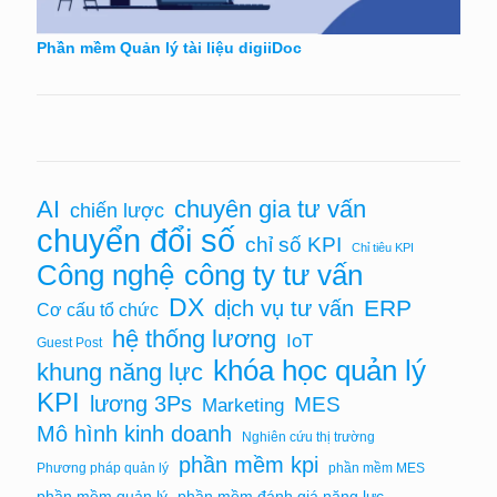
Phần mềm Quản lý tài liệu digiiDoc
chuyên gia tư vấn
AI
chiến lược
chuyển đổi số
chỉ số KPI
Chỉ tiêu KPI
Công nghệ
công ty tư vấn
DX
ERP
dịch vụ tư vấn
Cơ cấu tổ chức
hệ thống lương
IoT
Guest Post
khóa học quản lý
khung năng lực
KPI
lương 3Ps
MES
Marketing
Mô hình kinh doanh
Nghiên cứu thị trường
phần mềm kpi
Phương pháp quản lý
phần mềm MES
phần mềm quản lý
phần mềm đánh giá năng lực