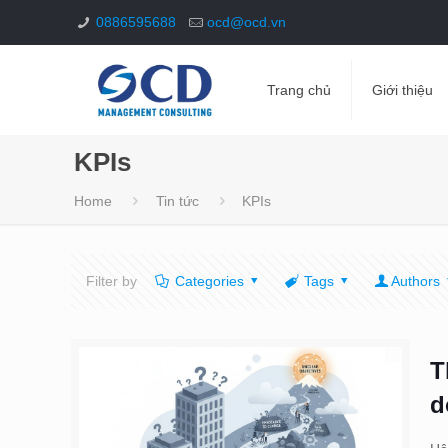
0886595688
ocd@ocd.vn
Trang chủ
Giới thiệu
KPIs
Home
Tin tức
KPIs
Filter by
Categories
Tags
Authors
T
d