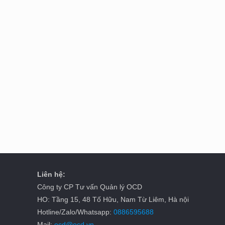
Liên hệ:
Công ty CP Tư vấn Quản lý OCD
HO: Tầng 15, 48 Tố Hữu, Nam Từ Liêm, Hà nội
Hotline/Zalo/Whatsapp:
0886595688
Mail:
ocd@ocd.vn