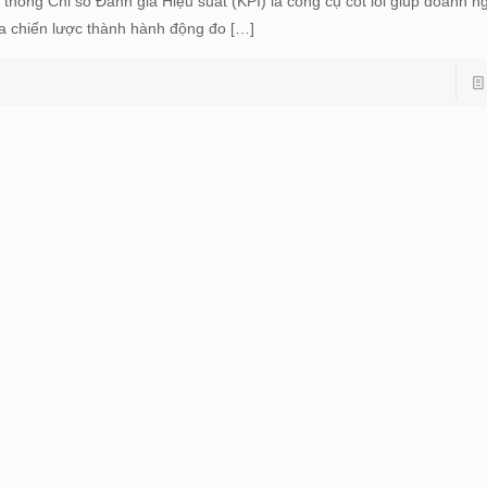
 thống Chỉ số Đánh giá Hiệu suất (KPI) là công cụ cốt lõi giúp doanh n
a chiến lược thành hành động đo
[…]