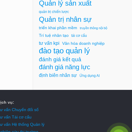
Quản lý sản xuất
quản trị chiến lược
Quản trị nhân sự
triển khai phần mềm
truyền thông nội bộ
Trí tuệ nhân tạo
tái cơ cấu
tư vấn kpi
Văn hóa doanh nghiệp
đào tạo quản lý
đánh giá kết quả
đánh giá năng lực
định biên nhân sự
Ứng dụng AI
ịch vụ:
ư vấn Chuyển đổi số
ư vấn Tái cơ cấu
ư vấn Hệ thống Quản lý
ghiên cứu thị trường