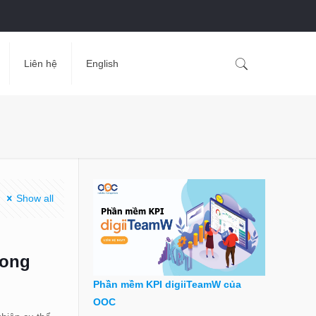
Liên hệ
English
Show all
rong
Phần mềm KPI digiiTeamW của
OOC