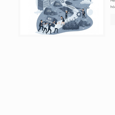
Hệ
hó