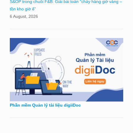
S&OP trong chuỗi F&B: Giải bài toán “cháy hàng giờ vàng –
tồn kho giờ ế”
6 August, 2026
Phần mềm Quản lý tài liệu digiiDoc