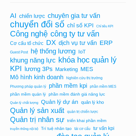
chuyên gia tư vấn
AI
chiến lược
chuyển đổi số
chỉ số KPI
Chỉ tiêu KPI
Công nghệ
công ty tư vấn
DX
ERP
dịch vụ tư vấn
Cơ cấu tổ chức
hệ thống lương
IoT
Guest Post
khóa học quản lý
khung năng lực
KPI
lương 3Ps
MES
Marketing
Mô hình kinh doanh
Nghiên cứu thị trường
phần mềm kpi
Phương pháp quản lý
phần mềm MES
phần mềm quản lý
phần mềm đánh giá năng lực
Quản lý dự án
quản lý kho
Quản lý chất lượng
Quản lý sản xuất
quản trị chiến lược
Quản trị nhân sự
triển khai phần mềm
tư vấn kpi
Trí tuệ nhân tạo
tái cơ cấu
truyền thông nội bộ