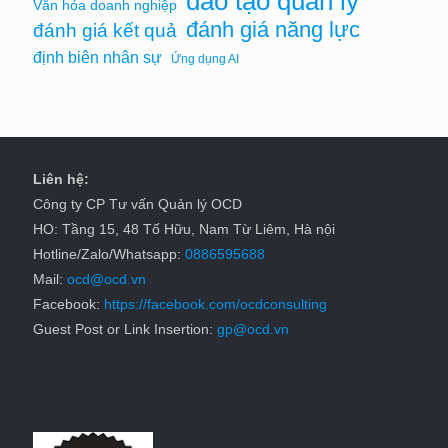
đào tạo quản lý
Văn hóa doanh nghiệp
đánh giá năng lực
đánh giá kết quả
định biên nhân sự
Ứng dụng AI
Liên hệ:
Công ty CP Tư vấn Quản lý OCD
HO: Tầng 15, 48 Tố Hữu, Nam Từ Liêm, Hà nội
Hotline/Zalo/Whatsapp:
0886595688
Mail:
ocd@ocd.vn
Facebook:
https://facebook.com/ocdconsulting
Guest Post or Link Insertion:
gp@ocd.vn