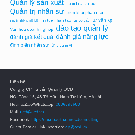
Quản lý sản xuất
quản trị chiến lược
Quản trị nhân sự
triển khai phần mềm
tư vấn kpi
Trí tuệ nhân tạo
tái cơ cấu
truyền thông nội bộ
đào tạo quản lý
Văn hóa doanh nghiệp
đánh giá năng lực
đánh giá kết quả
định biên nhân sự
Ứng dụng AI
Liên hệ:
Công ty CP Tư vấn Quản lý OCD
HO: Tầng 15, 48 Tố Hữu, Nam Từ Liêm, Hà nội
Hotline/Zalo/Whatsapp:
0886595688
Mail:
ocd@ocd.vn
Facebook:
https://facebook.com/ocdconsulting
Guest Post or Link Insertion:
gp@ocd.vn