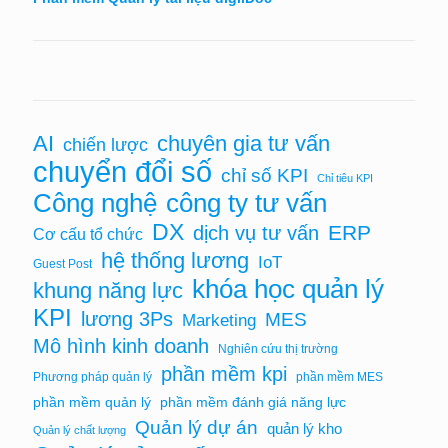
chuyên gia tư vấn
AI
chiến lược
chuyển đổi số
chỉ số KPI
Chỉ tiêu KPI
Công nghệ
công ty tư vấn
DX
ERP
dịch vụ tư vấn
Cơ cấu tổ chức
hệ thống lương
IoT
Guest Post
khóa học quản lý
khung năng lực
KPI
lương 3Ps
MES
Marketing
Mô hình kinh doanh
Nghiên cứu thị trường
phần mềm kpi
Phương pháp quản lý
phần mềm MES
phần mềm quản lý
phần mềm đánh giá năng lực
Quản lý dự án
quản lý kho
Quản lý chất lượng