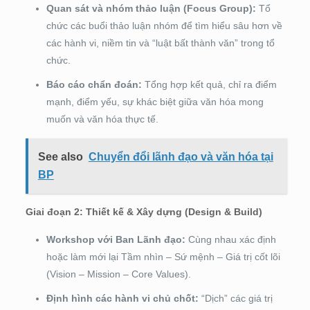
Quan sát và nhóm thảo luận (Focus Group):
Tổ
chức các buổi thảo luận nhóm để tìm hiểu sâu hơn về
các hành vi, niềm tin và “luật bất thành văn” trong tổ
chức.
Báo cáo chẩn đoán:
Tổng hợp kết quả, chỉ ra điểm
mạnh, điểm yếu, sự khác biệt giữa văn hóa mong
muốn và văn hóa thực tế.
See also
Chuyển đổi lãnh đạo và văn hóa tại
BP
Giai đoạn 2: Thiết kế & Xây dựng (Design & Build)
Workshop với Ban Lãnh đạo:
Cùng nhau xác định
hoặc làm mới lại Tầm nhìn – Sứ mệnh – Giá trị cốt lõi
(Vision – Mission – Core Values).
Định hình các hành vi chủ chốt:
“Dịch” các giá trị