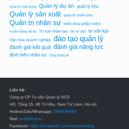
Quản lý dự án
quản lý kho
Quản lý chất lượng
Quản lý sản xuất
quản trị chiến lược
Quản trị nhân sự
triển khai phần mềm
tư vấn kpi
Trí tuệ nhân tạo
tái cơ cấu
truyền thông nội bộ
đào tạo quản lý
Văn hóa doanh nghiệp
đánh giá năng lực
đánh giá kết quả
định biên nhân sự
Ứng dụng AI
Liên hệ:
Công ty CP Tư vấn Quản lý OCD
HO: Tầng 15, 48 Tố Hữu, Nam Từ Liêm, Hà nội
Hotline/Zalo/Whatsapp:
0886595688
Mail:
ocd@ocd.vn
Facebook:
https://facebook.com/ocdconsulting