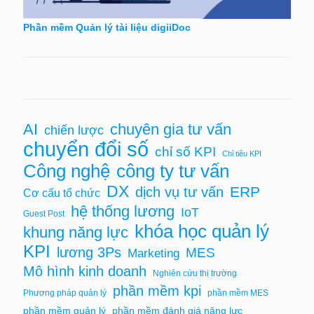
Phần mềm Quản lý tài liệu digiiDoc
AI
chuyên gia tư vấn
chiến lược
chuyển đổi số
chỉ số KPI
Chỉ tiêu KPI
Công nghệ
công ty tư vấn
DX
ERP
dịch vụ tư vấn
Cơ cấu tổ chức
hệ thống lương
IoT
Guest Post
khóa học quản lý
khung năng lực
KPI
lương 3Ps
MES
Marketing
Mô hình kinh doanh
Nghiên cứu thị trường
phần mềm kpi
Phương pháp quản lý
phần mềm MES
phần mềm quản lý
phần mềm đánh giá năng lực