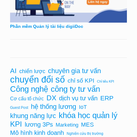
Phần mềm Quản lý tài liệu digiiDoc
AI
chuyên gia tư vấn
chiến lược
chuyển đổi số
chỉ số KPI
Chỉ tiêu KPI
Công nghệ
công ty tư vấn
DX
ERP
dịch vụ tư vấn
Cơ cấu tổ chức
hệ thống lương
IoT
Guest Post
khóa học quản lý
khung năng lực
KPI
lương 3Ps
MES
Marketing
Mô hình kinh doanh
Nghiên cứu thị trường