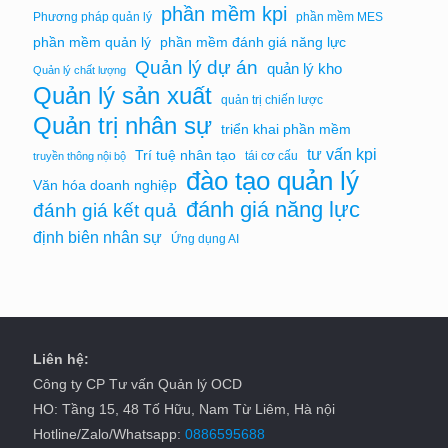
phần mềm kpi
Phương pháp quản lý
phần mềm MES
phần mềm quản lý
phần mềm đánh giá năng lực
Quản lý dự án
quản lý kho
Quản lý chất lượng
Quản lý sản xuất
quản trị chiến lược
Quản trị nhân sự
triển khai phần mềm
tư vấn kpi
Trí tuệ nhân tạo
tái cơ cấu
truyền thông nội bộ
đào tạo quản lý
Văn hóa doanh nghiệp
đánh giá năng lực
đánh giá kết quả
định biên nhân sự
Ứng dụng AI
Liên hệ:
Công ty CP Tư vấn Quản lý OCD
HO: Tầng 15, 48 Tố Hữu, Nam Từ Liêm, Hà nội
Hotline/Zalo/Whatsapp:
0886595688