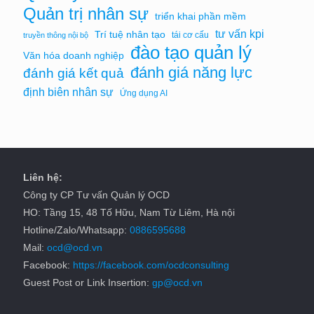
Quản trị nhân sự
triển khai phần mềm
tư vấn kpi
Trí tuệ nhân tạo
tái cơ cấu
truyền thông nội bộ
đào tạo quản lý
Văn hóa doanh nghiệp
đánh giá năng lực
đánh giá kết quả
định biên nhân sự
Ứng dụng AI
Liên hệ:
Công ty CP Tư vấn Quản lý OCD
HO: Tầng 15, 48 Tố Hữu, Nam Từ Liêm, Hà nội
Hotline/Zalo/Whatsapp:
0886595688
Mail:
ocd@ocd.vn
Facebook:
https://facebook.com/ocdconsulting
Guest Post or Link Insertion:
gp@ocd.vn