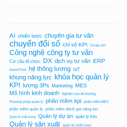
chuyên gia tư vấn
AI
chiến lược
chuyển đổi số
chỉ số KPI
Chỉ tiêu KPI
Công nghệ
công ty tư vấn
DX
ERP
dịch vụ tư vấn
Cơ cấu tổ chức
hệ thống lương
IoT
Guest Post
khóa học quản lý
khung năng lực
KPI
lương 3Ps
MES
Marketing
Mô hình kinh doanh
Nghiên cứu thị trường
phần mềm kpi
Phương pháp quản lý
phần mềm MES
phần mềm quản lý
phần mềm đánh giá năng lực
Quản lý dự án
quản lý kho
Quản lý chất lượng
Quản lý sản xuất
quản trị chiến lược