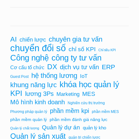
chuyên gia tư vấn
AI
chiến lược
chuyển đổi số
chỉ số KPI
Chỉ tiêu KPI
Công nghệ
công ty tư vấn
DX
ERP
dịch vụ tư vấn
Cơ cấu tổ chức
hệ thống lương
IoT
Guest Post
khóa học quản lý
khung năng lực
KPI
lương 3Ps
MES
Marketing
Mô hình kinh doanh
Nghiên cứu thị trường
phần mềm kpi
Phương pháp quản lý
phần mềm MES
phần mềm quản lý
phần mềm đánh giá năng lực
Quản lý dự án
quản lý kho
Quản lý chất lượng
Quản lý sản xuất
quản trị chiến lược