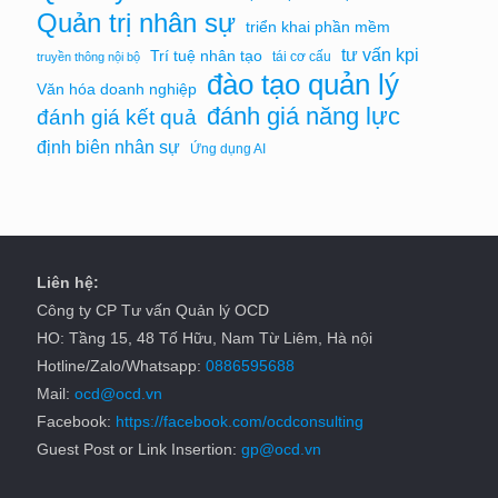
Quản trị nhân sự
triển khai phần mềm
tư vấn kpi
Trí tuệ nhân tạo
tái cơ cấu
truyền thông nội bộ
đào tạo quản lý
Văn hóa doanh nghiệp
đánh giá năng lực
đánh giá kết quả
định biên nhân sự
Ứng dụng AI
Liên hệ:
Công ty CP Tư vấn Quản lý OCD
HO: Tầng 15, 48 Tố Hữu, Nam Từ Liêm, Hà nội
Hotline/Zalo/Whatsapp:
0886595688
Mail:
ocd@ocd.vn
Facebook:
https://facebook.com/ocdconsulting
Guest Post or Link Insertion:
gp@ocd.vn