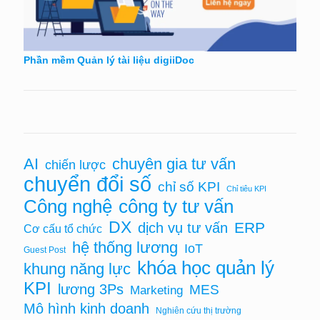
Phần mềm Quản lý tài liệu digiiDoc
AI
chuyên gia tư vấn
chiến lược
chuyển đổi số
chỉ số KPI
Chỉ tiêu KPI
Công nghệ
công ty tư vấn
DX
ERP
dịch vụ tư vấn
Cơ cấu tổ chức
hệ thống lương
IoT
Guest Post
khóa học quản lý
khung năng lực
KPI
lương 3Ps
MES
Marketing
Mô hình kinh doanh
Nghiên cứu thị trường