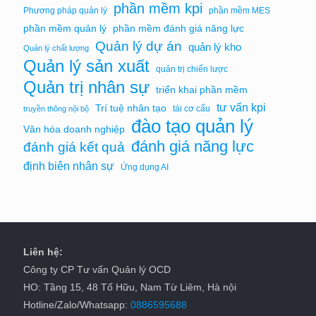
phần mềm kpi
Phương pháp quản lý
phần mềm MES
phần mềm quản lý
phần mềm đánh giá năng lực
Quản lý dự án
quản lý kho
Quản lý chất lượng
Quản lý sản xuất
quản trị chiến lược
Quản trị nhân sự
triển khai phần mềm
tư vấn kpi
Trí tuệ nhân tạo
tái cơ cấu
truyền thông nội bộ
đào tạo quản lý
Văn hóa doanh nghiệp
đánh giá năng lực
đánh giá kết quả
định biên nhân sự
Ứng dụng AI
Liên hệ:
Công ty CP Tư vấn Quản lý OCD
HO: Tầng 15, 48 Tố Hữu, Nam Từ Liêm, Hà nội
Hotline/Zalo/Whatsapp:
0886595688