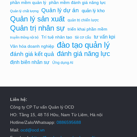
phần mềm quản lý
phần mềm đánh giá năng lực
Quản lý dự án
quản lý kho
Quản lý chất lượng
Quản lý sản xuất
quản trị chiến lược
Quản trị nhân sự
triển khai phần mềm
tư vấn kpi
Trí tuệ nhân tạo
tái cơ cấu
truyền thông nội bộ
đào tạo quản lý
Văn hóa doanh nghiệp
đánh giá năng lực
đánh giá kết quả
định biên nhân sự
Ứng dụng AI
Liên hệ:
Công ty CP Tư vấn Quản lý OCD
HO: Tầng 15, 48 Tố Hữu, Nam Từ Liêm, Hà nội
Hotline/Zalo/Whatsapp:
0886595688
Mail:
ocd@ocd.vn