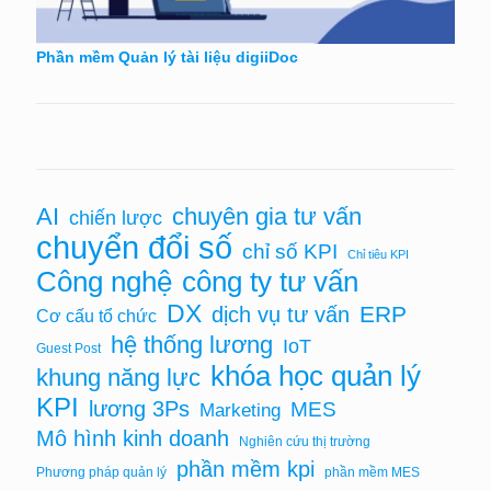
Phần mềm Quản lý tài liệu digiiDoc
AI
chuyên gia tư vấn
chiến lược
chuyển đổi số
chỉ số KPI
Chỉ tiêu KPI
Công nghệ
công ty tư vấn
DX
ERP
dịch vụ tư vấn
Cơ cấu tổ chức
hệ thống lương
IoT
Guest Post
khóa học quản lý
khung năng lực
KPI
lương 3Ps
MES
Marketing
Mô hình kinh doanh
Nghiên cứu thị trường
phần mềm kpi
Phương pháp quản lý
phần mềm MES