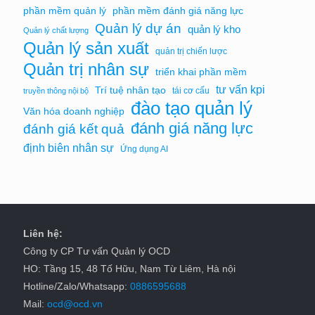
phần mềm quản lý
phần mềm đánh giá năng lực
Quản lý dự án
quản lý kho
Quản lý chất lượng
Quản lý sản xuất
quản trị chiến lược
Quản trị nhân sự
triển khai phần mềm
tư vấn kpi
Trí tuệ nhân tạo
tái cơ cấu
truyền thông nội bộ
đào tạo quản lý
Văn hóa doanh nghiệp
đánh giá năng lực
đánh giá kết quả
định biên nhân sự
Ứng dụng AI
Liên hệ:
Công ty CP Tư vấn Quản lý OCD
HO: Tầng 15, 48 Tố Hữu, Nam Từ Liêm, Hà nội
Hotline/Zalo/Whatsapp:
0886595688
Mail:
ocd@ocd.vn