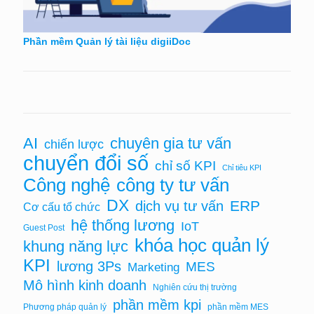
Phần mềm Quản lý tài liệu digiiDoc
AI
chuyên gia tư vấn
chiến lược
chuyển đổi số
chỉ số KPI
Chỉ tiêu KPI
Công nghệ
công ty tư vấn
DX
ERP
dịch vụ tư vấn
Cơ cấu tổ chức
hệ thống lương
IoT
Guest Post
khóa học quản lý
khung năng lực
KPI
lương 3Ps
MES
Marketing
Mô hình kinh doanh
Nghiên cứu thị trường
phần mềm kpi
Phương pháp quản lý
phần mềm MES