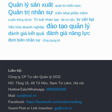
Quản lý sản xuất
quản trị chiến lược
Quản trị nhân sự
triển khai phần mềm
tư vấn kpi
Trí tuệ nhân tạo
tái cơ cấu
truyền thông nội bộ
đào tạo quản lý
Văn hóa doanh nghiệp
đánh giá năng lực
đánh giá kết quả
định biên nhân sự
Ứng dụng AI
Liên hệ:
Công ty CP Tư vấn Quản lý OCD
HO: Tầng 15, 48 Tố Hữu, Nam Từ Liêm, Hà nội
Hotline/Zalo/Whatsapp:
0886595688
Mail:
ocd@ocd.vn
Facebook:
https://facebook.com/ocdconsulting
Guest Post or Link Insertion:
gp@ocd.vn