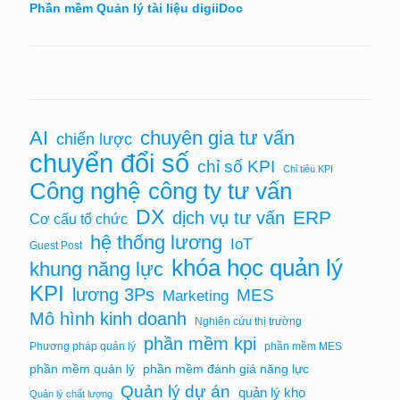
Phần mềm Quản lý tài liệu digiiDoc
chuyên gia tư vấn
AI
chiến lược
chuyển đổi số
chỉ số KPI
Chỉ tiêu KPI
Công nghệ
công ty tư vấn
DX
ERP
dịch vụ tư vấn
Cơ cấu tổ chức
hệ thống lương
IoT
Guest Post
khóa học quản lý
khung năng lực
KPI
lương 3Ps
MES
Marketing
Mô hình kinh doanh
Nghiên cứu thị trường
phần mềm kpi
Phương pháp quản lý
phần mềm MES
phần mềm quản lý
phần mềm đánh giá năng lực
Quản lý dự án
quản lý kho
Quản lý chất lượng