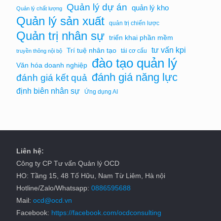
Quản lý dự án
quản lý kho
Quản lý chất lượng
Quản lý sản xuất
quản trị chiến lược
Quản trị nhân sự
triển khai phần mềm
tư vấn kpi
Trí tuệ nhân tạo
tái cơ cấu
truyền thông nội bộ
đào tạo quản lý
Văn hóa doanh nghiệp
đánh giá năng lực
đánh giá kết quả
định biên nhân sự
Ứng dụng AI
Liên hệ:
Công ty CP Tư vấn Quản lý OCD
HO: Tầng 15, 48 Tố Hữu, Nam Từ Liêm, Hà nội
Hotline/Zalo/Whatsapp:
0886595688
Mail:
ocd@ocd.vn
Facebook:
https://facebook.com/ocdconsulting