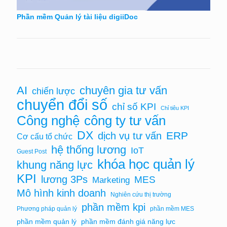
Phần mềm Quản lý tài liệu digiiDoc
AI
chuyên gia tư vấn
chiến lược
chuyển đổi số
chỉ số KPI
Chỉ tiêu KPI
Công nghệ
công ty tư vấn
DX
ERP
dịch vụ tư vấn
Cơ cấu tổ chức
hệ thống lương
IoT
Guest Post
khóa học quản lý
khung năng lực
KPI
lương 3Ps
MES
Marketing
Mô hình kinh doanh
Nghiên cứu thị trường
phần mềm kpi
Phương pháp quản lý
phần mềm MES
phần mềm quản lý
phần mềm đánh giá năng lực