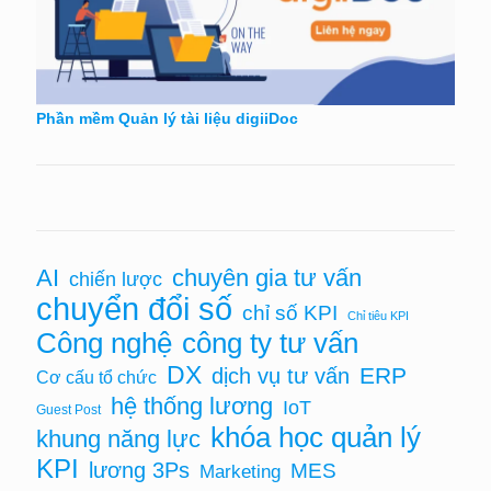
Phần mềm Quản lý tài liệu digiiDoc
AI
chuyên gia tư vấn
chiến lược
chuyển đổi số
chỉ số KPI
Chỉ tiêu KPI
Công nghệ
công ty tư vấn
DX
ERP
dịch vụ tư vấn
Cơ cấu tổ chức
hệ thống lương
IoT
Guest Post
khóa học quản lý
khung năng lực
KPI
lương 3Ps
MES
Marketing