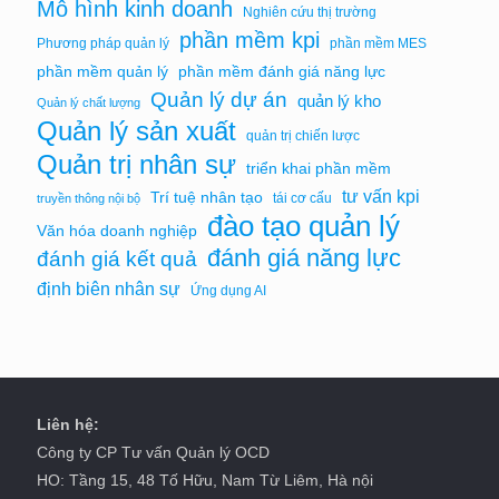
Mô hình kinh doanh
Nghiên cứu thị trường
phần mềm kpi
Phương pháp quản lý
phần mềm MES
phần mềm quản lý
phần mềm đánh giá năng lực
Quản lý dự án
quản lý kho
Quản lý chất lượng
Quản lý sản xuất
quản trị chiến lược
Quản trị nhân sự
triển khai phần mềm
tư vấn kpi
Trí tuệ nhân tạo
tái cơ cấu
truyền thông nội bộ
đào tạo quản lý
Văn hóa doanh nghiệp
đánh giá năng lực
đánh giá kết quả
định biên nhân sự
Ứng dụng AI
Liên hệ:
Công ty CP Tư vấn Quản lý OCD
HO: Tầng 15, 48 Tố Hữu, Nam Từ Liêm, Hà nội