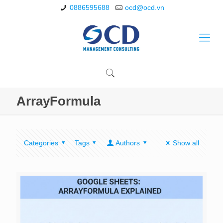
0886595688
ocd@ocd.vn
ArrayFormula
Categories
Tags
Authors
Show all