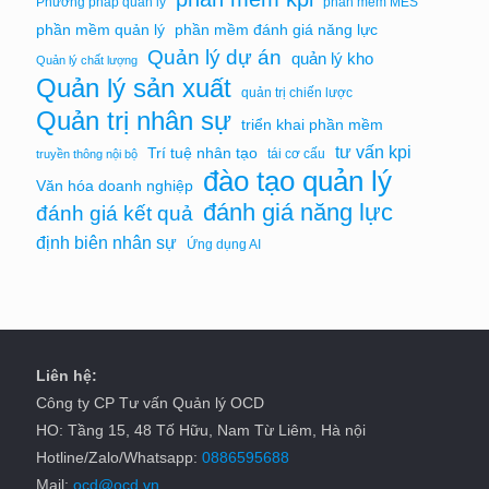
Phương pháp quản lý
phần mềm MES
phần mềm quản lý
phần mềm đánh giá năng lực
Quản lý dự án
quản lý kho
Quản lý chất lượng
Quản lý sản xuất
quản trị chiến lược
Quản trị nhân sự
triển khai phần mềm
tư vấn kpi
Trí tuệ nhân tạo
tái cơ cấu
truyền thông nội bộ
đào tạo quản lý
Văn hóa doanh nghiệp
đánh giá năng lực
đánh giá kết quả
định biên nhân sự
Ứng dụng AI
Liên hệ:
Công ty CP Tư vấn Quản lý OCD
HO: Tầng 15, 48 Tố Hữu, Nam Từ Liêm, Hà nội
Hotline/Zalo/Whatsapp:
0886595688
Mail:
ocd@ocd.vn