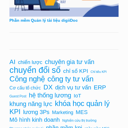
Phần mềm Quản lý tài liệu digiiDoc
AI
chuyên gia tư vấn
chiến lược
chuyển đổi số
chỉ số KPI
Chỉ tiêu KPI
Công nghệ
công ty tư vấn
DX
ERP
dịch vụ tư vấn
Cơ cấu tổ chức
hệ thống lương
IoT
Guest Post
khóa học quản lý
khung năng lực
KPI
lương 3Ps
MES
Marketing
Mô hình kinh doanh
Nghiên cứu thị trường
phần mềm kpi