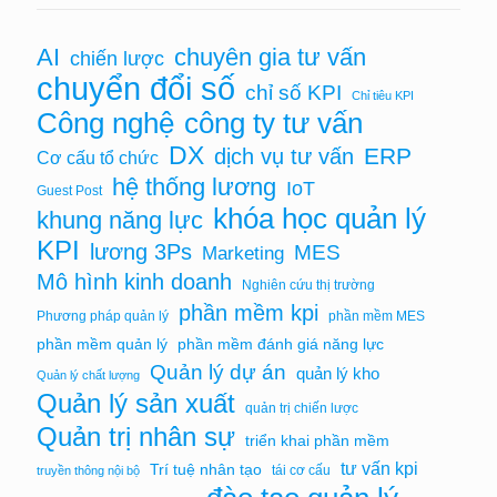
AI
chuyên gia tư vấn
chiến lược
chuyển đổi số
chỉ số KPI
Chỉ tiêu KPI
Công nghệ
công ty tư vấn
DX
ERP
dịch vụ tư vấn
Cơ cấu tổ chức
hệ thống lương
IoT
Guest Post
khóa học quản lý
khung năng lực
KPI
lương 3Ps
MES
Marketing
Mô hình kinh doanh
Nghiên cứu thị trường
phần mềm kpi
Phương pháp quản lý
phần mềm MES
phần mềm quản lý
phần mềm đánh giá năng lực
Quản lý dự án
quản lý kho
Quản lý chất lượng
Quản lý sản xuất
quản trị chiến lược
Quản trị nhân sự
triển khai phần mềm
tư vấn kpi
Trí tuệ nhân tạo
tái cơ cấu
truyền thông nội bộ