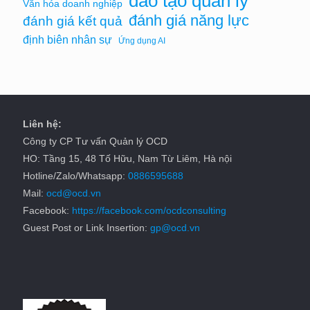
đào tạo quản lý
Văn hóa doanh nghiệp
đánh giá năng lực
đánh giá kết quả
định biên nhân sự
Ứng dụng AI
Liên hệ:
Công ty CP Tư vấn Quản lý OCD
HO: Tầng 15, 48 Tố Hữu, Nam Từ Liêm, Hà nội
Hotline/Zalo/Whatsapp:
0886595688
Mail:
ocd@ocd.vn
Facebook:
https://facebook.com/ocdconsulting
Guest Post or Link Insertion:
gp@ocd.vn