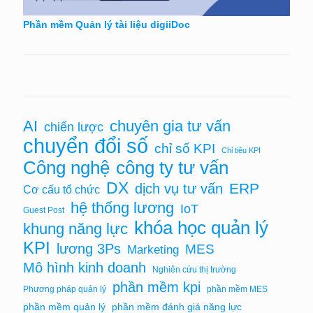
Phần mềm Quản lý tài liệu digiiDoc
AI
chuyên gia tư vấn
chiến lược
chuyển đổi số
chỉ số KPI
Chỉ tiêu KPI
Công nghệ
công ty tư vấn
DX
ERP
dịch vụ tư vấn
Cơ cấu tổ chức
hệ thống lương
IoT
Guest Post
khóa học quản lý
khung năng lực
KPI
lương 3Ps
MES
Marketing
Mô hình kinh doanh
Nghiên cứu thị trường
phần mềm kpi
Phương pháp quản lý
phần mềm MES
phần mềm quản lý
phần mềm đánh giá năng lực