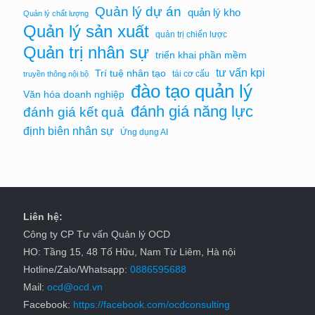
Quản lý dự án
quản lý kho
Quản lý chất lượng
Quản lý sản xuất
quản trị chiến lược
Quản trị nhân sự
triển khai phần mềm
tư vấn kpi
Trí tuệ nhân tạo
tái cơ cấu
truyền thông nội bộ
đào tạo quản lý
Văn hóa doanh nghiệp
đánh giá năng lực
đánh giá kết quả
định biên nhân sự
Ứng dụng AI
Liên hệ:
Công ty CP Tư vấn Quản lý OCD
HO: Tầng 15, 48 Tố Hữu, Nam Từ Liêm, Hà nội
Hotline/Zalo/Whatsapp:
0886595688
Mail:
ocd@ocd.vn
Facebook:
https://facebook.com/ocdconsulting