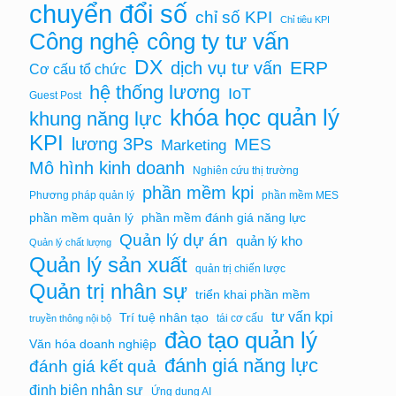
chuyển đổi số
chỉ số KPI
Chỉ tiêu KPI
Công nghệ
công ty tư vấn
DX
ERP
dịch vụ tư vấn
Cơ cấu tổ chức
hệ thống lương
IoT
Guest Post
khóa học quản lý
khung năng lực
KPI
lương 3Ps
MES
Marketing
Mô hình kinh doanh
Nghiên cứu thị trường
phần mềm kpi
Phương pháp quản lý
phần mềm MES
phần mềm quản lý
phần mềm đánh giá năng lực
Quản lý dự án
quản lý kho
Quản lý chất lượng
Quản lý sản xuất
quản trị chiến lược
Quản trị nhân sự
triển khai phần mềm
tư vấn kpi
Trí tuệ nhân tạo
tái cơ cấu
truyền thông nội bộ
đào tạo quản lý
Văn hóa doanh nghiệp
đánh giá năng lực
đánh giá kết quả
định biên nhân sự
Ứng dụng AI