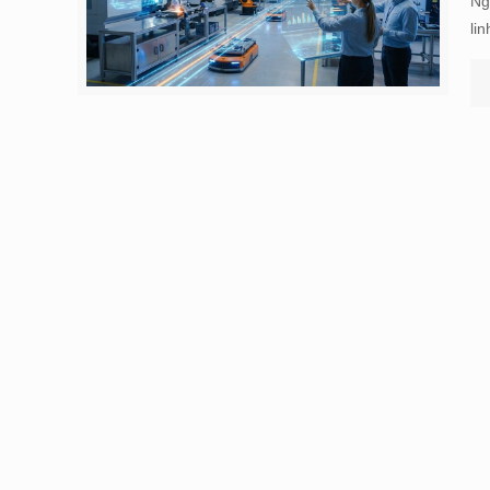
Ng
li