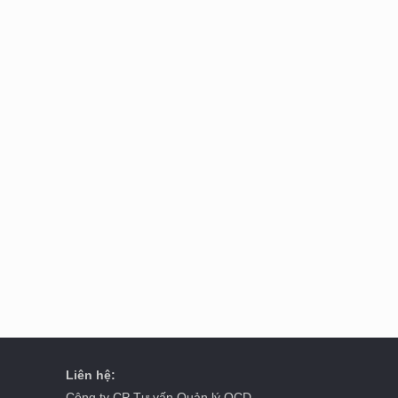
Liên hệ:
Công ty CP Tư vấn Quản lý OCD