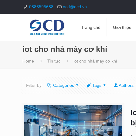
0886595688
ocd@ocd.vn
Trang chủ
Giới thiệu
iot cho nhà máy cơ khí
Home
Tin tức
iot cho nhà máy cơ khí
Filter by
Categories
Tags
Authors
I
b