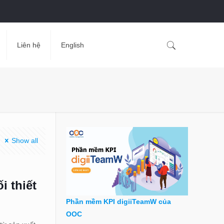
Liên hệ
English
Show all
i thiết
Phần mềm KPI digiiTeamW của
OOC