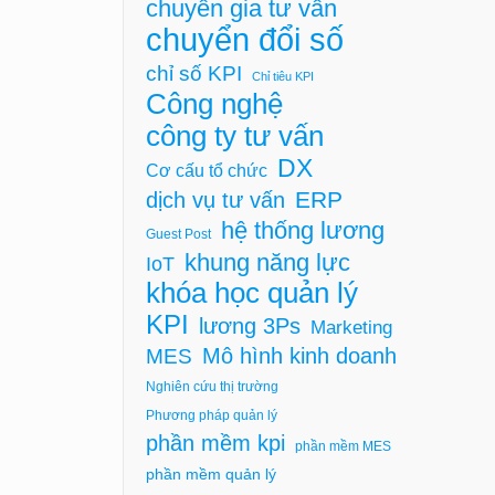
chuyên gia tư vấn
chuyển đổi số
chỉ số KPI
Chỉ tiêu KPI
Công nghệ
công ty tư vấn
DX
Cơ cấu tổ chức
ERP
dịch vụ tư vấn
hệ thống lương
Guest Post
khung năng lực
IoT
khóa học quản lý
KPI
lương 3Ps
Marketing
Mô hình kinh doanh
MES
Nghiên cứu thị trường
Phương pháp quản lý
phần mềm kpi
phần mềm MES
phần mềm quản lý