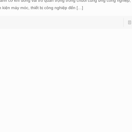
ành cơ khí đóng vai trò quan trọng trong chuỗi cung ứng công nghiệp, 
nh kiện máy móc, thiết bị công nghiệp đến
[…]