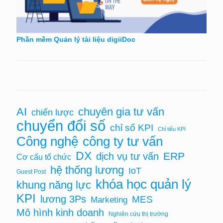
Phần mềm Quản lý tài liệu digiiDoc
AI
chuyên gia tư vấn
chiến lược
chuyển đổi số
chỉ số KPI
Chỉ tiêu KPI
Công nghệ
công ty tư vấn
DX
ERP
dịch vụ tư vấn
Cơ cấu tổ chức
hệ thống lương
IoT
Guest Post
khóa học quản lý
khung năng lực
KPI
lương 3Ps
MES
Marketing
Mô hình kinh doanh
Nghiên cứu thị trường