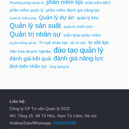
phần mềm kpi
Phương pháp quản lý
phần mềm MES
phần mềm quản lý
phần mềm đánh giá năng lực
Quản lý dự án
quản lý kho
Quản lý chất lượng
Quản lý sản xuất
quản trị chiến lược
Quản trị nhân sự
triển khai phần mềm
tư vấn kpi
Trí tuệ nhân tạo
tái cơ cấu
truyền thông nội bộ
đào tạo quản lý
Văn hóa doanh nghiệp
đánh giá năng lực
đánh giá kết quả
định biên nhân sự
Ứng dụng AI
Liên hệ:
Công ty CP Tư vấn Quản lý OCD
HO: Tầng 15, 48 Tố Hữu, Nam Từ Liêm, Hà nội
Hotline/Zalo/Whatsapp:
0886595688