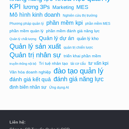
KPI
lương 3Ps
MES
Marketing
Mô hình kinh doanh
Nghiên cứu thị trường
phần mềm kpi
Phương pháp quản lý
phần mềm MES
phần mềm quản lý
phần mềm đánh giá năng lực
Quản lý dự án
quản lý kho
Quản lý chất lượng
Quản lý sản xuất
quản trị chiến lược
Quản trị nhân sự
triển khai phần mềm
tư vấn kpi
Trí tuệ nhân tạo
tái cơ cấu
truyền thông nội bộ
đào tạo quản lý
Văn hóa doanh nghiệp
đánh giá năng lực
đánh giá kết quả
định biên nhân sự
Ứng dụng AI
Liên hệ: