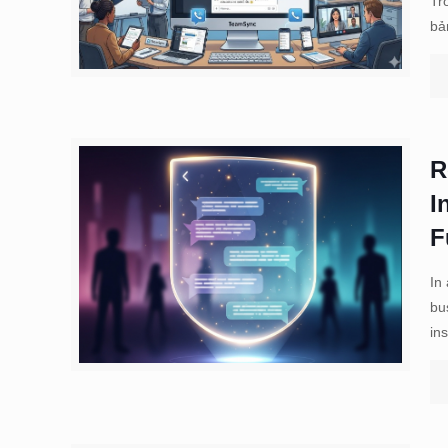
Tr
bả
R
I
F
In
bu
ins