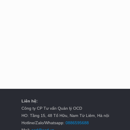
Liên hệ:
Công ty CP Tư vấn Quản lý OCD
HO: Tầng 15, 48 Tố Hữu, Nam Từ Liêm, Hà nội
Hotline/Zalo/Whatsapp:
0886595688
Mail:
ocd@ocd.vn