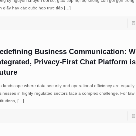
ong kỷ nguyên chuyển đổi số, giao tiếp nội bộ không còn gói gọn trong
n giấy hay các cuộc họp trực tiếp
[…]
edefining Business Communication: W
ntegrated, Privacy-First Chat Platform is
uture
 a landscape where data security and operational efficiency are equally c
sinesses in highly regulated sectors face a complex challenge. For law f
titutions,
[…]