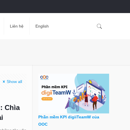
Liên hệ
English
Show all
: Chìa
i
Phần mềm KPI digiiTeamW của
OOC