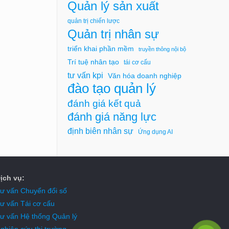
Quản lý sản xuất
quản trị chiến lược
Quản trị nhân sự
triển khai phần mềm
truyền thông nội bộ
Trí tuệ nhân tạo
tái cơ cấu
tư vấn kpi
Văn hóa doanh nghiệp
đào tạo quản lý
đánh giá kết quả
đánh giá năng lực
định biên nhân sự
Ứng dụng AI
ịch vụ:
ư vấn Chuyển đổi số
ư vấn Tái cơ cấu
ư vấn Hệ thống Quản lý
ghiên cứu thị trường