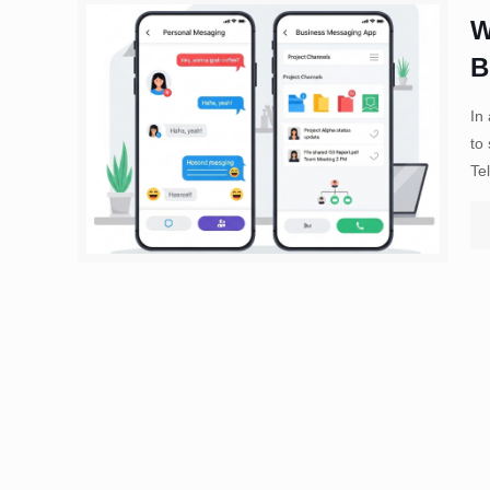
W
B
In
to
Te