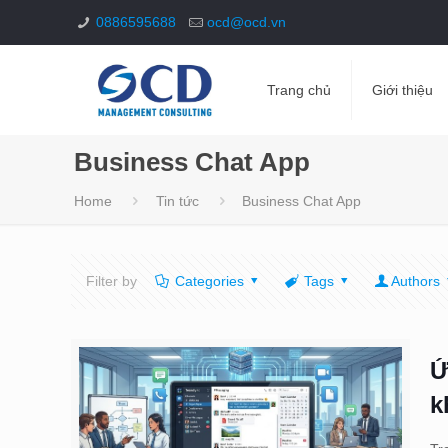
0886595688
ocd@ocd.vn
Trang chủ
Giới thiệu
Business Chat App
Home
Tin tức
Business Chat App
Filter by
Categories
Tags
Authors
Ứ
k