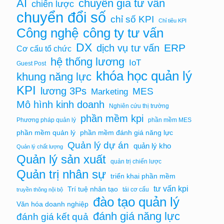
chuyên gia tư vấn
AI
chiến lược
chuyển đổi số
chỉ số KPI
Chỉ tiêu KPI
Công nghệ
công ty tư vấn
DX
ERP
dịch vụ tư vấn
Cơ cấu tổ chức
hệ thống lương
IoT
Guest Post
khóa học quản lý
khung năng lực
KPI
lương 3Ps
MES
Marketing
Mô hình kinh doanh
Nghiên cứu thị trường
phần mềm kpi
Phương pháp quản lý
phần mềm MES
phần mềm quản lý
phần mềm đánh giá năng lực
Quản lý dự án
quản lý kho
Quản lý chất lượng
Quản lý sản xuất
quản trị chiến lược
Quản trị nhân sự
triển khai phần mềm
tư vấn kpi
Trí tuệ nhân tạo
tái cơ cấu
truyền thông nội bộ
đào tạo quản lý
Văn hóa doanh nghiệp
đánh giá năng lực
đánh giá kết quả