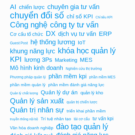
chuyên gia tư vấn
AI
chiến lược
chuyển đổi số
chỉ số KPI
Chỉ tiêu KPI
Công nghệ
công ty tư vấn
DX
ERP
dịch vụ tư vấn
Cơ cấu tổ chức
hệ thống lương
IoT
Guest Post
khóa học quản lý
khung năng lực
KPI
lương 3Ps
MES
Marketing
Mô hình kinh doanh
Nghiên cứu thị trường
phần mềm kpi
Phương pháp quản lý
phần mềm MES
phần mềm quản lý
phần mềm đánh giá năng lực
Quản lý dự án
quản lý kho
Quản lý chất lượng
Quản lý sản xuất
quản trị chiến lược
Quản trị nhân sự
triển khai phần mềm
tư vấn kpi
Trí tuệ nhân tạo
tái cơ cấu
truyền thông nội bộ
đào tạo quản lý
Văn hóa doanh nghiệp