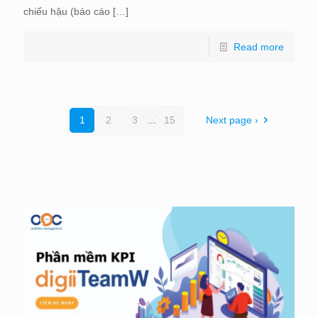
chiếu hậu (báo cáo
[…]
Read more
1
2
3
...
15
Next page ›