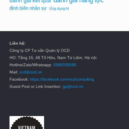
đánh giá năng lực
đánh giá kết quả
định biên nhân sự
Ứng dụng AI
Liên hệ:
Công ty CP Tư vấn Quản lý OCD
HO: Tầng 15, 48 Tố Hữu, Nam Từ Liêm, Hà nội
Hotline/Zalo/Whatsapp:
0886595688
Mail:
ocd@ocd.vn
Facebook:
https://facebook.com/ocdconsulting
Guest Post or Link Insertion:
gp@ocd.vn