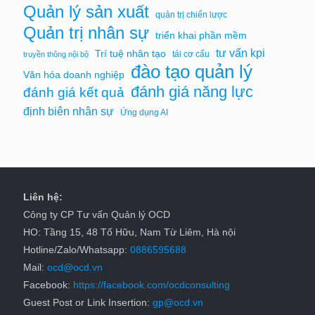
Quản lý sản xuất
quản trị chiến lược
Quản trị nhân sự
triển khai phần mềm
tư vấn kpi
Trí tuệ nhân tạo
tái cơ cấu
truyền thông nội bộ
đào tạo quản lý
Văn hóa doanh nghiệp
đánh giá năng lực
đánh giá kết quả
định biên nhân sự
Ứng dụng AI
Liên hệ:
Công ty CP Tư vấn Quản lý OCD
HO: Tầng 15, 48 Tố Hữu, Nam Từ Liêm, Hà nội
Hotline/Zalo/Whatsapp:
0886595688
Mail:
ocd@ocd.vn
Facebook:
https://facebook.com/ocdconsulting
Guest Post or Link Insertion:
gp@ocd.vn