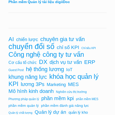
Phần mềm Quản lý tài liệu digiiDoc
chuyên gia tư vấn
AI
chiến lược
chuyển đổi số
chỉ số KPI
Chỉ tiêu KPI
Công nghệ
công ty tư vấn
DX
ERP
dịch vụ tư vấn
Cơ cấu tổ chức
hệ thống lương
IoT
Guest Post
khóa học quản lý
khung năng lực
KPI
lương 3Ps
MES
Marketing
Mô hình kinh doanh
Nghiên cứu thị trường
phần mềm kpi
Phương pháp quản lý
phần mềm MES
phần mềm quản lý
phần mềm đánh giá năng lực
Quản lý dự án
quản lý kho
Quản lý chất lượng