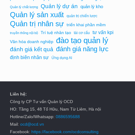
Quản lý dự án
quản lý kho
Quản lý chất lượng
Quản lý sản xuất
quản trị chiến lược
Quản trị nhân sự
triển khai phần mềm
tư vấn kpi
Trí tuệ nhân tạo
tái cơ cấu
truyền thông nội bộ
đào tạo quản lý
Văn hóa doanh nghiệp
đánh giá năng lực
đánh giá kết quả
định biên nhân sự
Ứng dụng AI
Liên hệ:
Công ty CP Tư vấn Quản lý OCD
HO: Tầng 15, 48 Tố Hữu, Nam Từ Liêm, Hà nội
Hotline/Zalo/Whatsapp:
0886595688
Mail:
ocd@ocd.vn
Facebook:
https://facebook.com/ocdconsulting