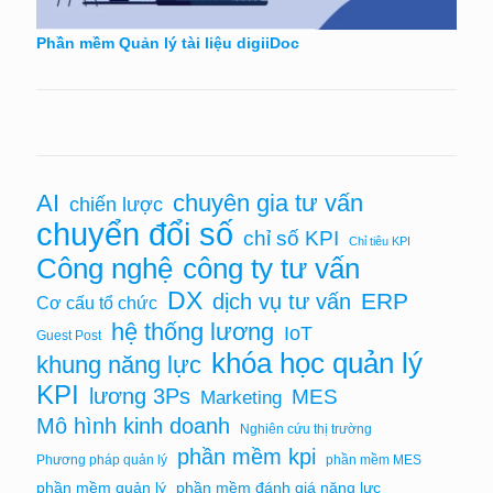
Phần mềm Quản lý tài liệu digiiDoc
AI
chuyên gia tư vấn
chiến lược
chuyển đổi số
chỉ số KPI
Chỉ tiêu KPI
Công nghệ
công ty tư vấn
DX
ERP
dịch vụ tư vấn
Cơ cấu tổ chức
hệ thống lương
IoT
Guest Post
khóa học quản lý
khung năng lực
KPI
lương 3Ps
MES
Marketing
Mô hình kinh doanh
Nghiên cứu thị trường
phần mềm kpi
Phương pháp quản lý
phần mềm MES
phần mềm quản lý
phần mềm đánh giá năng lực