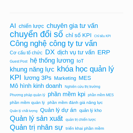
chuyên gia tư vấn
AI
chiến lược
chuyển đổi số
chỉ số KPI
Chỉ tiêu KPI
Công nghệ
công ty tư vấn
DX
ERP
dịch vụ tư vấn
Cơ cấu tổ chức
hệ thống lương
IoT
Guest Post
khóa học quản lý
khung năng lực
KPI
lương 3Ps
MES
Marketing
Mô hình kinh doanh
Nghiên cứu thị trường
phần mềm kpi
Phương pháp quản lý
phần mềm MES
phần mềm quản lý
phần mềm đánh giá năng lực
Quản lý dự án
quản lý kho
Quản lý chất lượng
Quản lý sản xuất
quản trị chiến lược
Quản trị nhân sự
triển khai phần mềm