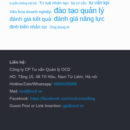
tư vấn kpi
Trí tuệ nhân tạo
tái cơ cấu
truyền thông nội bộ
đào tạo quản lý
Văn hóa doanh nghiệp
đánh giá năng lực
đánh giá kết quả
định biên nhân sự
Ứng dụng AI
Liên hệ:
Công ty CP Tư vấn Quản lý OCD
HO: Tầng 15, 48 Tố Hữu, Nam Từ Liêm, Hà nội
Hotline/Zalo/Whatsapp:
0886595688
Mail:
ocd@ocd.vn
Facebook:
https://facebook.com/ocdconsulting
Guest Post or Link Insertion:
gp@ocd.vn