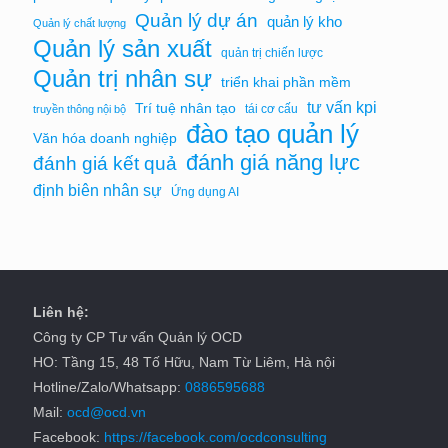
Quản lý dự án
quản lý kho
Quản lý chất lượng
Quản lý sản xuất
quản trị chiến lược
Quản trị nhân sự
triển khai phần mềm
tư vấn kpi
Trí tuệ nhân tạo
tái cơ cấu
truyền thông nội bộ
đào tạo quản lý
Văn hóa doanh nghiệp
đánh giá năng lực
đánh giá kết quả
định biên nhân sự
Ứng dụng AI
Liên hệ:
Công ty CP Tư vấn Quản lý OCD
HO: Tầng 15, 48 Tố Hữu, Nam Từ Liêm, Hà nội
Hotline/Zalo/Whatsapp:
0886595688
Mail:
ocd@ocd.vn
Facebook:
https://facebook.com/ocdconsulting