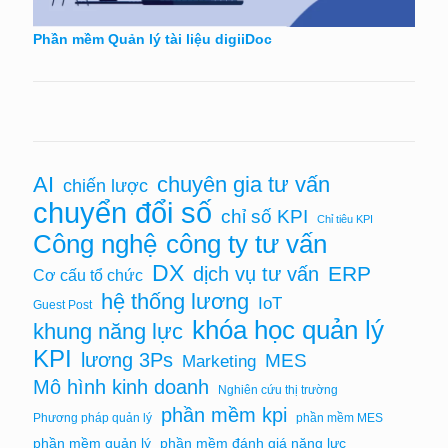
Phần mềm Quản lý tài liệu digiiDoc
chuyên gia tư vấn
AI
chiến lược
chuyển đổi số
chỉ số KPI
Chỉ tiêu KPI
Công nghệ
công ty tư vấn
DX
ERP
dịch vụ tư vấn
Cơ cấu tổ chức
hệ thống lương
IoT
Guest Post
khóa học quản lý
khung năng lực
KPI
lương 3Ps
MES
Marketing
Mô hình kinh doanh
Nghiên cứu thị trường
phần mềm kpi
Phương pháp quản lý
phần mềm MES
phần mềm quản lý
phần mềm đánh giá năng lực