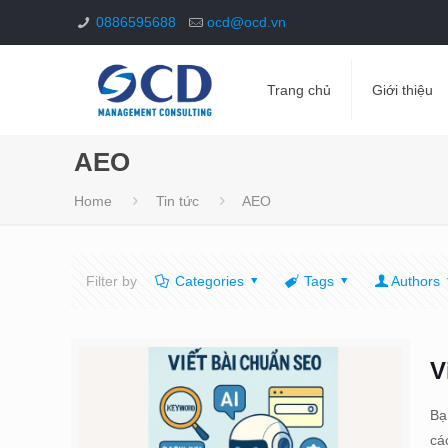
0886595688
ocd@ocd.vn
Trang chủ
Giới thiệu
AEO
Home
Tin tức
AEO
Filter by
Categories
Tags
Authors
V
Bạ
cá