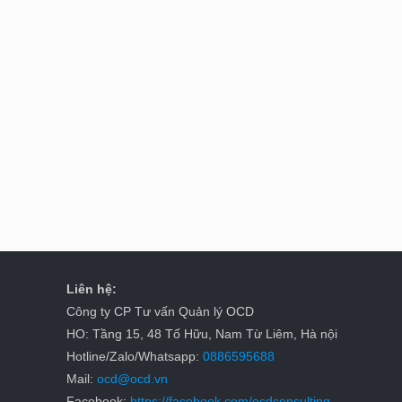
Liên hệ:
Công ty CP Tư vấn Quản lý OCD
HO: Tầng 15, 48 Tố Hữu, Nam Từ Liêm, Hà nội
Hotline/Zalo/Whatsapp:
0886595688
Mail:
ocd@ocd.vn
Facebook:
https://facebook.com/ocdconsulting