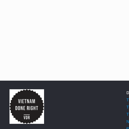
D
T
T
T
N
Đ