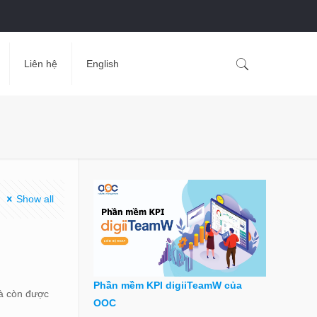
Liên hệ
English
Show all
Phần mềm KPI digiiTeamW của
mà còn được
OOC