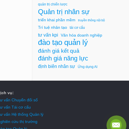
quản trị chiến lược
Quản trị nhân sự
triển khai phần mềm
truyền thông nội bộ
Trí tuệ nhân tạo
tái cơ cấu
tư vấn kpi
Văn hóa doanh nghiệp
đào tạo quản lý
đánh giá kết quả
đánh giá năng lực
định biên nhân sự
Ứng dụng AI
ịch vụ:
ư vấn Chuyển đổi số
ư vấn Tái cơ cấu
ư vấn Hệ thống Quản lý
ghiên cứu thị trường
ào tạo Quản lý