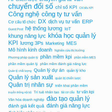
chuyển đổi số
chỉ số KPI
Chỉ tiêu KPI
Công nghệ
công ty tư vấn
DX
ERP
dịch vụ tư vấn
Cơ cấu tổ chức
hệ thống lương
IoT
Guest Post
khóa học quản lý
khung năng lực
KPI
lương 3Ps
MES
Marketing
Mô hình kinh doanh
Nghiên cứu thị trường
phần mềm kpi
Phương pháp quản lý
phần mềm MES
phần mềm quản lý
phần mềm đánh giá năng lực
Quản lý dự án
quản lý kho
Quản lý chất lượng
Quản lý sản xuất
quản trị chiến lược
Quản trị nhân sự
triển khai phần mềm
tư vấn kpi
Trí tuệ nhân tạo
tái cơ cấu
truyền thông nội bộ
đào tạo quản lý
Văn hóa doanh nghiệp
đánh giá năng lực
đánh giá kết quả