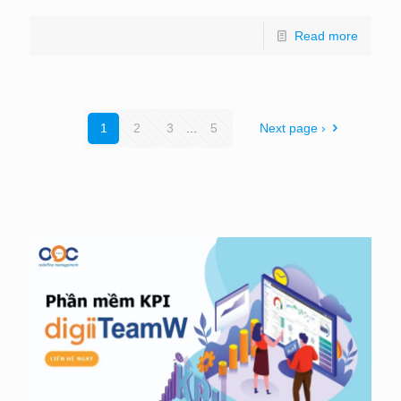
Read more
1
2
3
...
5
Next page ›