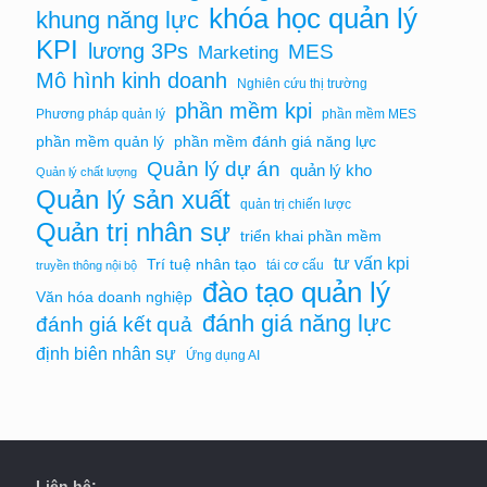
khóa học quản lý
khung năng lực
KPI
lương 3Ps
MES
Marketing
Mô hình kinh doanh
Nghiên cứu thị trường
phần mềm kpi
Phương pháp quản lý
phần mềm MES
phần mềm quản lý
phần mềm đánh giá năng lực
Quản lý dự án
quản lý kho
Quản lý chất lượng
Quản lý sản xuất
quản trị chiến lược
Quản trị nhân sự
triển khai phần mềm
tư vấn kpi
Trí tuệ nhân tạo
tái cơ cấu
truyền thông nội bộ
đào tạo quản lý
Văn hóa doanh nghiệp
đánh giá năng lực
đánh giá kết quả
định biên nhân sự
Ứng dụng AI
Liên hệ: