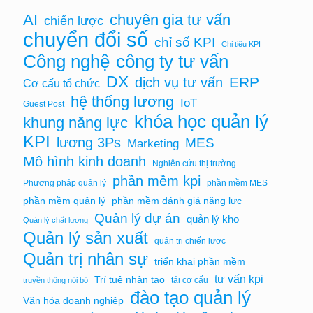
chuyên gia tư vấn
AI
chiến lược
chuyển đổi số
chỉ số KPI
Chỉ tiêu KPI
Công nghệ
công ty tư vấn
DX
ERP
dịch vụ tư vấn
Cơ cấu tổ chức
hệ thống lương
IoT
Guest Post
khóa học quản lý
khung năng lực
KPI
lương 3Ps
MES
Marketing
Mô hình kinh doanh
Nghiên cứu thị trường
phần mềm kpi
Phương pháp quản lý
phần mềm MES
phần mềm quản lý
phần mềm đánh giá năng lực
Quản lý dự án
quản lý kho
Quản lý chất lượng
Quản lý sản xuất
quản trị chiến lược
Quản trị nhân sự
triển khai phần mềm
tư vấn kpi
Trí tuệ nhân tạo
tái cơ cấu
truyền thông nội bộ
đào tạo quản lý
Văn hóa doanh nghiệp