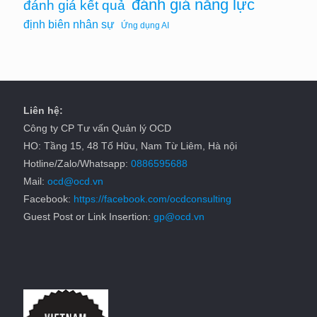
đánh giá năng lực
đánh giá kết quả
định biên nhân sự
Ứng dụng AI
Liên hệ:
Công ty CP Tư vấn Quản lý OCD
HO: Tầng 15, 48 Tố Hữu, Nam Từ Liêm, Hà nội
Hotline/Zalo/Whatsapp:
0886595688
Mail:
ocd@ocd.vn
Facebook:
https://facebook.com/ocdconsulting
Guest Post or Link Insertion:
gp@ocd.vn