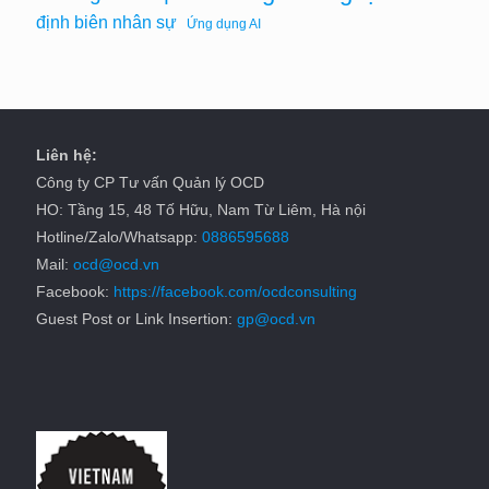
định biên nhân sự
Ứng dụng AI
Liên hệ:
Công ty CP Tư vấn Quản lý OCD
HO: Tầng 15, 48 Tố Hữu, Nam Từ Liêm, Hà nội
Hotline/Zalo/Whatsapp:
0886595688
Mail:
ocd@ocd.vn
Facebook:
https://facebook.com/ocdconsulting
Guest Post or Link Insertion:
gp@ocd.vn