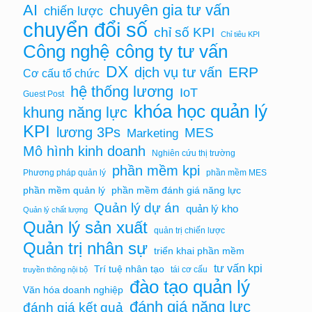
chuyên gia tư vấn
AI
chiến lược
chuyển đổi số
chỉ số KPI
Chỉ tiêu KPI
Công nghệ
công ty tư vấn
DX
ERP
dịch vụ tư vấn
Cơ cấu tổ chức
hệ thống lương
IoT
Guest Post
khóa học quản lý
khung năng lực
KPI
lương 3Ps
MES
Marketing
Mô hình kinh doanh
Nghiên cứu thị trường
phần mềm kpi
Phương pháp quản lý
phần mềm MES
phần mềm quản lý
phần mềm đánh giá năng lực
Quản lý dự án
quản lý kho
Quản lý chất lượng
Quản lý sản xuất
quản trị chiến lược
Quản trị nhân sự
triển khai phần mềm
tư vấn kpi
Trí tuệ nhân tạo
tái cơ cấu
truyền thông nội bộ
đào tạo quản lý
Văn hóa doanh nghiệp
đánh giá năng lực
đánh giá kết quả