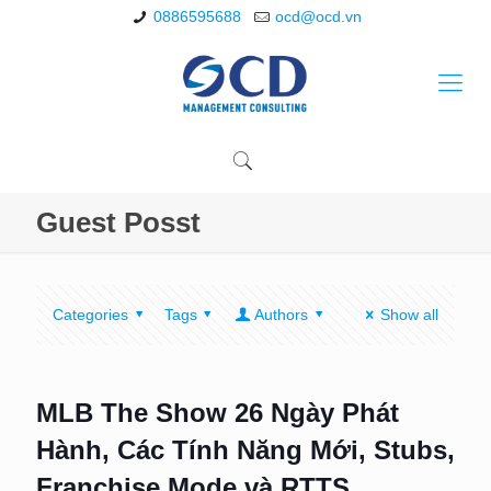
0886595688
ocd@ocd.vn
Guest Posst
Categories
Tags
Authors
Show all
MLB The Show 26 Ngày Phát
Hành, Các Tính Năng Mới, Stubs,
Franchise Mode và RTTS