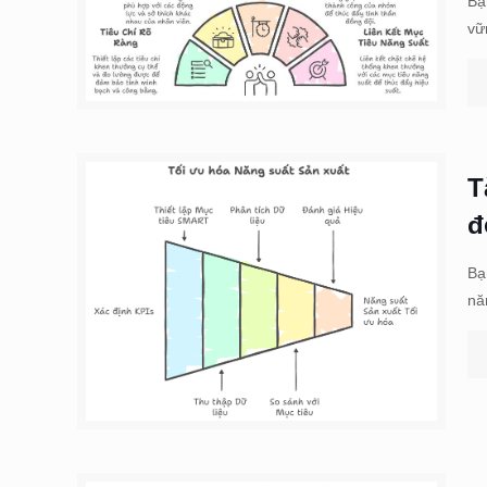
Bạ
vữ
T
đ
Bạ
nă