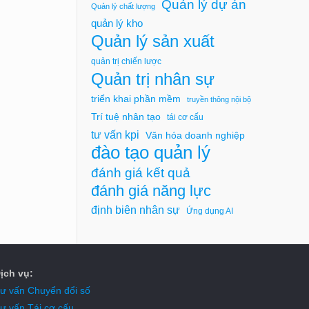
Quản lý dự án
Quản lý chất lượng
quản lý kho
Quản lý sản xuất
quản trị chiến lược
Quản trị nhân sự
triển khai phần mềm
truyền thông nội bộ
Trí tuệ nhân tạo
tái cơ cấu
tư vấn kpi
Văn hóa doanh nghiệp
đào tạo quản lý
đánh giá kết quả
đánh giá năng lực
định biên nhân sự
Ứng dụng AI
ịch vụ:
ư vấn Chuyển đổi số
ư vấn Tái cơ cấu