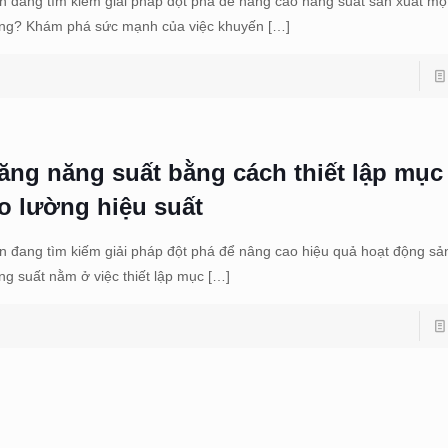
n đang tìm kiếm giải pháp đột phá để nâng cao năng suất sản xuất mộ
ng? Khám phá sức mạnh của việc khuyến
[…]
ăng năng suất bằng cách thiết lập mục 
o lường hiệu suất
n đang tìm kiếm giải pháp đột phá để nâng cao hiệu quả hoạt động sả
ng suất nằm ở việc thiết lập mục
[…]