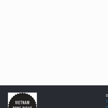
D
T
T