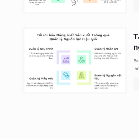
T
n
Bạ
th