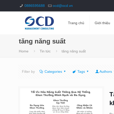
0886595688
ocd@ocd.vn
Trang chủ
Giới thiệu
tăng năng suất
Home
Tin tức
tăng năng suất
Filter by
Categories
Tags
Authors
T
k