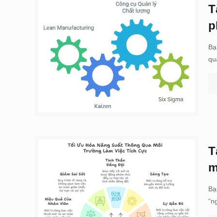
T
p
Bạ
qu
T
m
Bạ
“n