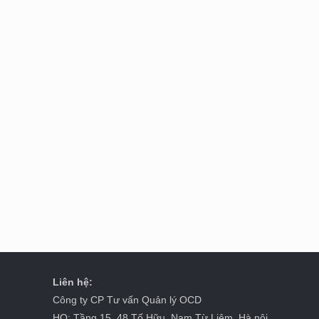
Liên hệ:
Công ty CP Tư vấn Quản lý OCD
HO: Tầng 15, 48 Tố Hữu, Nam Từ Liêm, Hà nội