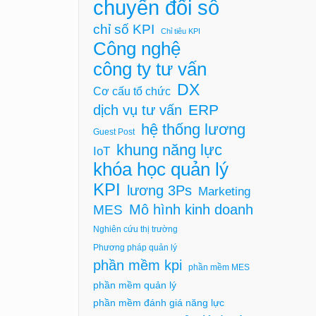
chuyển đổi số
chỉ số KPI
Chỉ tiêu KPI
Công nghệ
công ty tư vấn
DX
Cơ cấu tổ chức
ERP
dịch vụ tư vấn
hệ thống lương
Guest Post
khung năng lực
IoT
khóa học quản lý
KPI
lương 3Ps
Marketing
Mô hình kinh doanh
MES
Nghiên cứu thị trường
Phương pháp quản lý
phần mềm kpi
phần mềm MES
phần mềm quản lý
phần mềm đánh giá năng lực