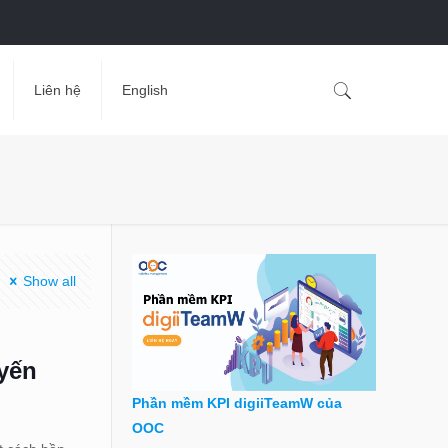
Liên hệ
English
Show all
yến
Phần mềm KPI digiiTeamW của
OOC