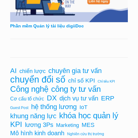
Phần mềm Quản lý tài liệu digiiDoc
AI
chuyên gia tư vấn
chiến lược
chuyển đổi số
chỉ số KPI
Chỉ tiêu KPI
Công nghệ
công ty tư vấn
DX
ERP
dịch vụ tư vấn
Cơ cấu tổ chức
hệ thống lương
IoT
Guest Post
khóa học quản lý
khung năng lực
KPI
lương 3Ps
MES
Marketing
Mô hình kinh doanh
Nghiên cứu thị trường