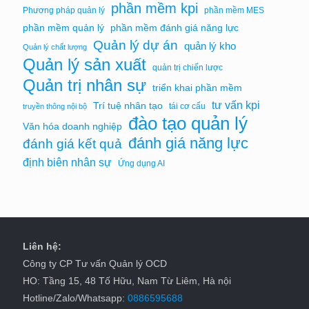
phần mềm kpi
Phương pháp quản lý
phần mềm MES
phần mềm quản lý
phần mềm đánh giá năng lực
Quản lý dự án
quản lý kho
Quản lý chất lượng
Quản lý sản xuất
quản trị chiến lược
Quản trị nhân sự
triển khai phần mềm
tư vấn kpi
Trí tuệ nhân tạo
tái cơ cấu
truyền thông nội bộ
đào tạo quản lý
Văn hóa doanh nghiệp
đánh giá năng lực
đánh giá kết quả
định biên nhân sự
Ứng dụng AI
Liên hệ:
Công ty CP Tư vấn Quản lý OCD
HO: Tầng 15, 48 Tố Hữu, Nam Từ Liêm, Hà nội
Hotline/Zalo/Whatsapp:
0886595688