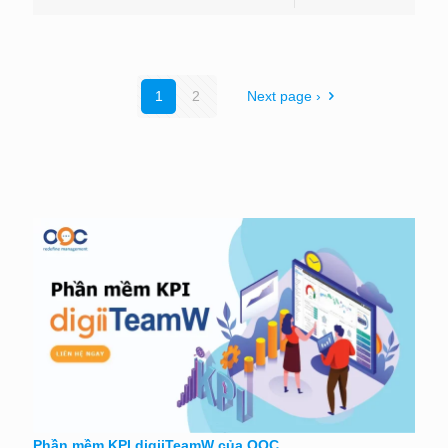
1
2
Next page ›
Phần mềm KPI digiiTeamW của OOC