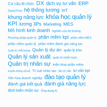
DX
ERP
dịch vụ tư vấn
Cơ cấu tổ chức
hệ thống lương
IoT
Guest Post
khóa học quản lý
khung năng lực
KPI
lương 3Ps
MES
Marketing
Mô hình kinh doanh
Nghiên cứu thị trường
phần mềm kpi
Phương pháp quản lý
phần mềm MES
phần mềm quản lý
phần mềm đánh giá năng lực
Quản lý dự án
quản lý kho
Quản lý chất lượng
Quản lý sản xuất
quản trị chiến lược
Quản trị nhân sự
triển khai phần mềm
tư vấn kpi
Trí tuệ nhân tạo
tái cơ cấu
truyền thông nội bộ
đào tạo quản lý
Văn hóa doanh nghiệp
đánh giá năng lực
đánh giá kết quả
định biên nhân sự
Ứng dụng AI