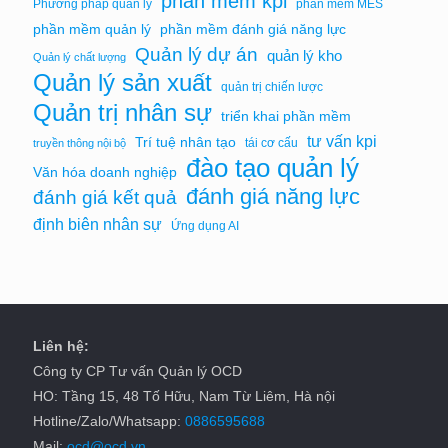
phần mềm kpi
Phương pháp quản lý
phần mềm MES
phần mềm quản lý
phần mềm đánh giá năng lực
Quản lý dự án
quản lý kho
Quản lý chất lượng
Quản lý sản xuất
quản trị chiến lược
Quản trị nhân sự
triển khai phần mềm
tư vấn kpi
Trí tuệ nhân tạo
tái cơ cấu
truyền thông nội bộ
đào tạo quản lý
Văn hóa doanh nghiệp
đánh giá năng lực
đánh giá kết quả
định biên nhân sự
Ứng dụng AI
Liên hệ:
Công ty CP Tư vấn Quản lý OCD
HO: Tầng 15, 48 Tố Hữu, Nam Từ Liêm, Hà nội
Hotline/Zalo/Whatsapp:
0886595688
Mail:
ocd@ocd.vn