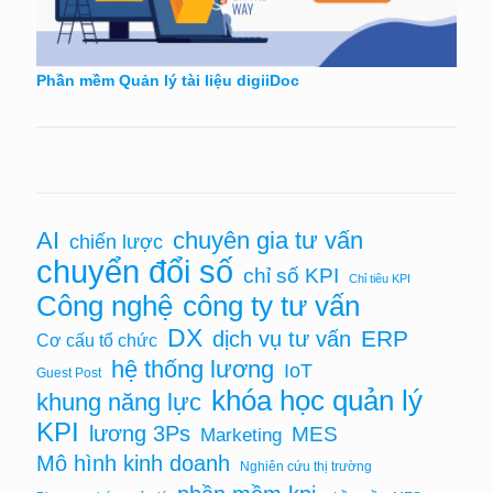
Phần mềm Quản lý tài liệu digiiDoc
AI
chuyên gia tư vấn
chiến lược
chuyển đổi số
chỉ số KPI
Chỉ tiêu KPI
Công nghệ
công ty tư vấn
DX
ERP
dịch vụ tư vấn
Cơ cấu tổ chức
hệ thống lương
IoT
Guest Post
khóa học quản lý
khung năng lực
KPI
lương 3Ps
MES
Marketing
Mô hình kinh doanh
Nghiên cứu thị trường