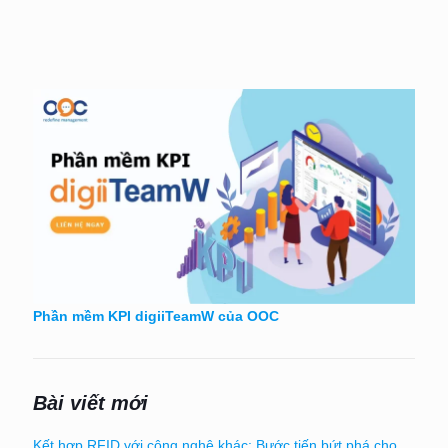
Phần mềm KPI digiiTeamW của OOC
Bài viết mới
Kết hợp RFID với công nghệ khác: Bước tiến bứt phá cho