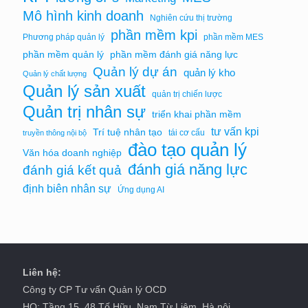
Mô hình kinh doanh
Nghiên cứu thị trường
phần mềm kpi
Phương pháp quản lý
phần mềm MES
phần mềm quản lý
phần mềm đánh giá năng lực
Quản lý dự án
quản lý kho
Quản lý chất lượng
Quản lý sản xuất
quản trị chiến lược
Quản trị nhân sự
triển khai phần mềm
tư vấn kpi
Trí tuệ nhân tạo
tái cơ cấu
truyền thông nội bộ
đào tạo quản lý
Văn hóa doanh nghiệp
đánh giá năng lực
đánh giá kết quả
định biên nhân sự
Ứng dụng AI
Liên hệ:
Công ty CP Tư vấn Quản lý OCD
HO: Tầng 15, 48 Tố Hữu, Nam Từ Liêm, Hà nội