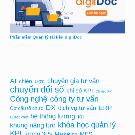
Phần mềm Quản lý tài liệu digiiDoc
chuyên gia tư vấn
AI
chiến lược
chuyển đổi số
chỉ số KPI
Chỉ tiêu KPI
Công nghệ
công ty tư vấn
DX
ERP
dịch vụ tư vấn
Cơ cấu tổ chức
hệ thống lương
IoT
Guest Post
khóa học quản lý
khung năng lực
KPI
lương 3Ps
MES
Marketing