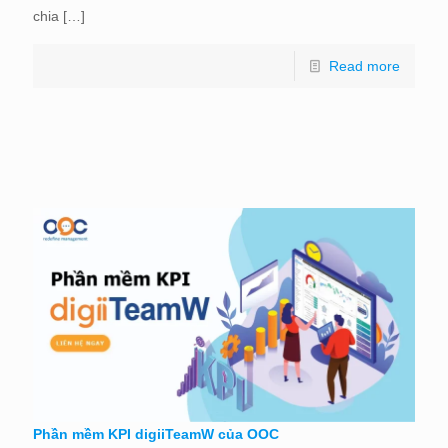
chia
[…]
Read more
Phần mềm KPI digiiTeamW của OOC