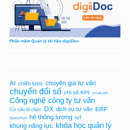
Phần mềm Quản lý tài liệu digiiDoc
chuyên gia tư vấn
AI
chiến lược
chuyển đổi số
chỉ số KPI
Chỉ tiêu KPI
Công nghệ
công ty tư vấn
DX
ERP
dịch vụ tư vấn
Cơ cấu tổ chức
hệ thống lương
IoT
Guest Post
khóa học quản lý
khung năng lực