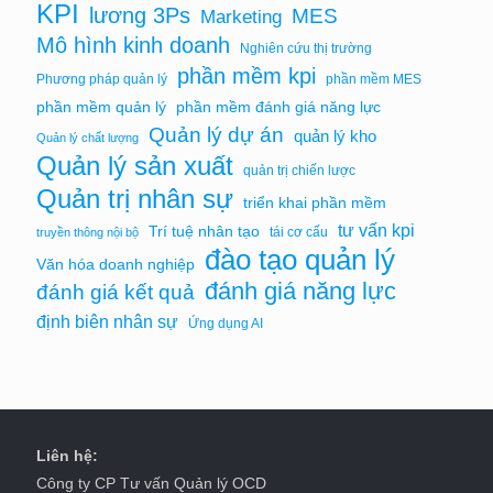
KPI
lương 3Ps
MES
Marketing
Mô hình kinh doanh
Nghiên cứu thị trường
phần mềm kpi
Phương pháp quản lý
phần mềm MES
phần mềm quản lý
phần mềm đánh giá năng lực
Quản lý dự án
quản lý kho
Quản lý chất lượng
Quản lý sản xuất
quản trị chiến lược
Quản trị nhân sự
triển khai phần mềm
tư vấn kpi
Trí tuệ nhân tạo
tái cơ cấu
truyền thông nội bộ
đào tạo quản lý
Văn hóa doanh nghiệp
đánh giá năng lực
đánh giá kết quả
định biên nhân sự
Ứng dụng AI
Liên hệ:
Công ty CP Tư vấn Quản lý OCD