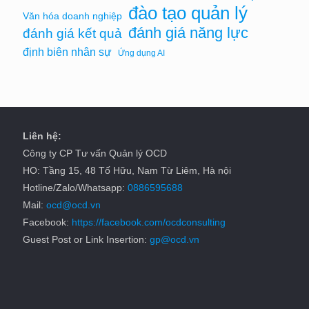
đào tạo quản lý
Văn hóa doanh nghiệp
đánh giá năng lực
đánh giá kết quả
định biên nhân sự
Ứng dụng AI
Liên hệ:
Công ty CP Tư vấn Quản lý OCD
HO: Tầng 15, 48 Tố Hữu, Nam Từ Liêm, Hà nội
Hotline/Zalo/Whatsapp:
0886595688
Mail:
ocd@ocd.vn
Facebook:
https://facebook.com/ocdconsulting
Guest Post or Link Insertion:
gp@ocd.vn