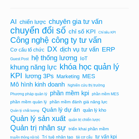
chuyên gia tư vấn
AI
chiến lược
chuyển đổi số
chỉ số KPI
Chỉ tiêu KPI
Công nghệ
công ty tư vấn
DX
ERP
dịch vụ tư vấn
Cơ cấu tổ chức
hệ thống lương
IoT
Guest Post
khóa học quản lý
khung năng lực
KPI
lương 3Ps
MES
Marketing
Mô hình kinh doanh
Nghiên cứu thị trường
phần mềm kpi
Phương pháp quản lý
phần mềm MES
phần mềm quản lý
phần mềm đánh giá năng lực
Quản lý dự án
quản lý kho
Quản lý chất lượng
Quản lý sản xuất
quản trị chiến lược
Quản trị nhân sự
triển khai phần mềm
tư vấn kpi
Trí tuệ nhân tạo
tái cơ cấu
truyền thông nội bộ