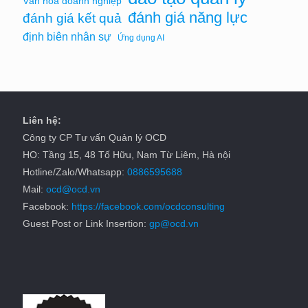
Văn hóa doanh nghiệp
đánh giá năng lực
đánh giá kết quả
định biên nhân sự
Ứng dụng AI
Liên hệ:
Công ty CP Tư vấn Quản lý OCD
HO: Tầng 15, 48 Tố Hữu, Nam Từ Liêm, Hà nội
Hotline/Zalo/Whatsapp:
0886595688
Mail:
ocd@ocd.vn
Facebook:
https://facebook.com/ocdconsulting
Guest Post or Link Insertion:
gp@ocd.vn