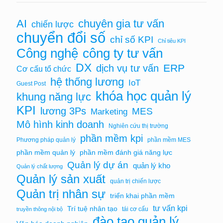
chuyên gia tư vấn
AI
chiến lược
chuyển đổi số
chỉ số KPI
Chỉ tiêu KPI
Công nghệ
công ty tư vấn
DX
ERP
dịch vụ tư vấn
Cơ cấu tổ chức
hệ thống lương
IoT
Guest Post
khóa học quản lý
khung năng lực
KPI
lương 3Ps
MES
Marketing
Mô hình kinh doanh
Nghiên cứu thị trường
phần mềm kpi
Phương pháp quản lý
phần mềm MES
phần mềm quản lý
phần mềm đánh giá năng lực
Quản lý dự án
quản lý kho
Quản lý chất lượng
Quản lý sản xuất
quản trị chiến lược
Quản trị nhân sự
triển khai phần mềm
tư vấn kpi
Trí tuệ nhân tạo
tái cơ cấu
truyền thông nội bộ
đào tạo quản lý