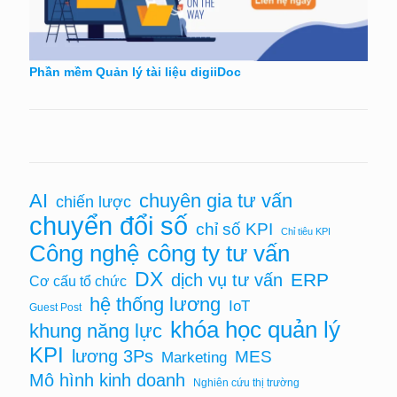
Phần mềm Quản lý tài liệu digiiDoc
chuyên gia tư vấn
AI
chiến lược
chuyển đổi số
chỉ số KPI
Chỉ tiêu KPI
Công nghệ
công ty tư vấn
DX
ERP
dịch vụ tư vấn
Cơ cấu tổ chức
hệ thống lương
IoT
Guest Post
khóa học quản lý
khung năng lực
KPI
lương 3Ps
MES
Marketing
Mô hình kinh doanh
Nghiên cứu thị trường