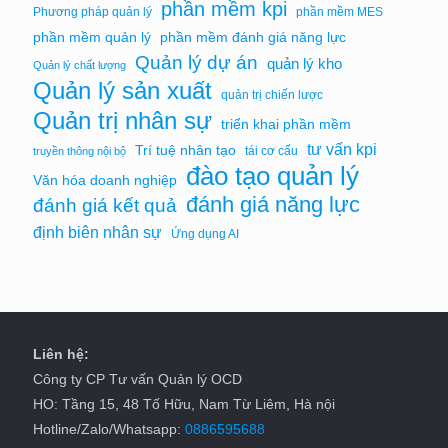
phần mềm kpi
Phương pháp quản lý
phần mềm MES
phần mềm quản lý
phần mềm đánh giá năng lực
Quản lý dự án
quản lý kho
Quản lý chất lượng
Quản lý sản xuất
quản trị chiến lược
Quản trị nhân sự
triển khai phần mềm
tư vấn kpi
Trí tuệ nhân tạo
tái cơ cấu
truyền thông nội bộ
đào tạo quản lý
Văn hóa doanh nghiệp
đánh giá năng lực
đánh giá kết quả
định biên nhân sự
Ứng dụng AI
Liên hệ:
Công ty CP Tư vấn Quản lý OCD
HO: Tầng 15, 48 Tố Hữu, Nam Từ Liêm, Hà nội
Hotline/Zalo/Whatsapp:
0886595688