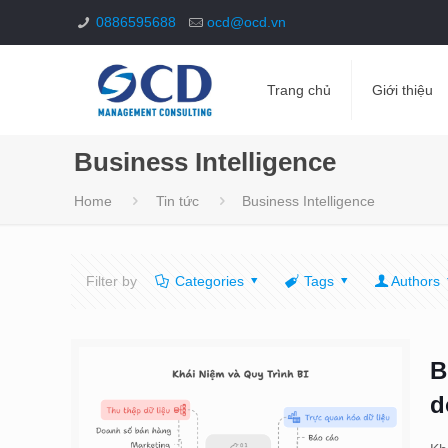
0886595688
ocd@ocd.vn
Trang chủ
Giới thiệu
Business Intelligence
Home
Tin tức
Business Intelligence
Filter by
Categories
Tags
Authors
B
d