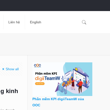
Liên hệ
English
Show all
ng kinh
Phần mềm KPI digiiTeamW của
OOC