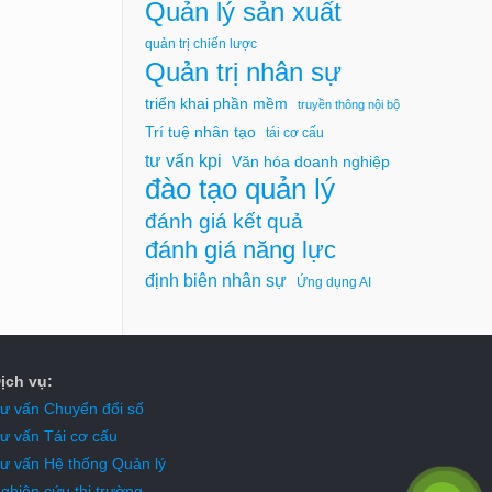
Quản lý sản xuất
quản trị chiến lược
Quản trị nhân sự
triển khai phần mềm
truyền thông nội bộ
Trí tuệ nhân tạo
tái cơ cấu
tư vấn kpi
Văn hóa doanh nghiệp
đào tạo quản lý
đánh giá kết quả
đánh giá năng lực
định biên nhân sự
Ứng dụng AI
ịch vụ:
ư vấn Chuyển đổi số
ư vấn Tái cơ cấu
ư vấn Hệ thống Quản lý
ghiên cứu thị trường