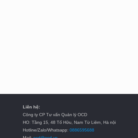
Liên hệ:
Công ty CP Tư vấn Quản lý OCD
HO: Tầng 15, 48 Tố Hữu, Nam Từ Liêm, Hà nội
Hotline/Zalo/Whatsapp:
0886595688
Mail:
ocd@ocd.vn