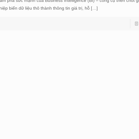
ám phá sức mạnh của Business Intelligence (BI) – công cụ then chốt 
hiệp biến dữ liệu thô thành thông tin giá trị, hỗ
[…]