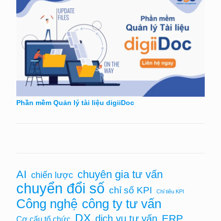
Phần mềm Quản lý tài liệu digiiDoc
AI
chuyên gia tư vấn
chiến lược
chuyển đổi số
chỉ số KPI
Chỉ tiêu KPI
Công nghệ
công ty tư vấn
DX
ERP
dịch vụ tư vấn
Cơ cấu tổ chức