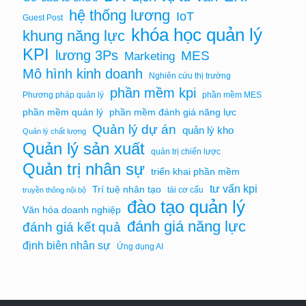
hệ thống lương
IoT
Guest Post
khóa học quản lý
khung năng lực
KPI
lương 3Ps
MES
Marketing
Mô hình kinh doanh
Nghiên cứu thị trường
phần mềm kpi
Phương pháp quản lý
phần mềm MES
phần mềm quản lý
phần mềm đánh giá năng lực
Quản lý dự án
quản lý kho
Quản lý chất lượng
Quản lý sản xuất
quản trị chiến lược
Quản trị nhân sự
triển khai phần mềm
tư vấn kpi
Trí tuệ nhân tạo
tái cơ cấu
truyền thông nội bộ
đào tạo quản lý
Văn hóa doanh nghiệp
đánh giá năng lực
đánh giá kết quả
định biên nhân sự
Ứng dụng AI